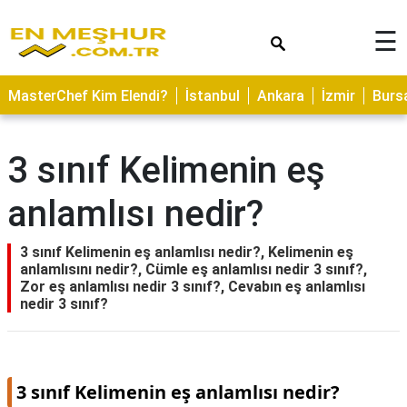
×
☰
ASTROLOJİ
MasterChef Kim Elendi?
İstanbul
Ankara
İzmir
Burs
SAĞLIK
YEMEK
3 sınıf Kelimenin eş
TARİFLERİ
anlamlısı nedir?
GEZİLECEK
YERLER
3 sınıf Kelimenin eş anlamlısı nedir?, Kelimenin eş
CİLT
anlamlısını nedir?, Cümle eş anlamlısı nedir 3 sınıf?,
BAKIMI
Zor eş anlamlısı nedir 3 sınıf?, Cevabın eş anlamlısı
nedir 3 sınıf?
NEDİR
KAMP
ALANLARI
3 sınıf Kelimenin eş anlamlısı nedir?
HAMİLELİK