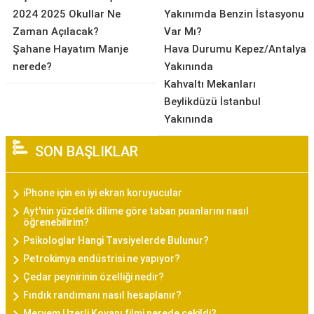
2024 2025 Okullar Ne
Yakınımda Benzin İstasyonu
Zaman Açılacak?
Var Mı?
Şahane Hayatım Manje
Hava Durumu Kepez/Antalya
nerede?
Yakınında
Kahvaltı Mekanları
Beylikdüzü İstanbul
Yakınında
SON BAŞLIKLAR
iPhone için en iyi ekran koruyucular
Ayt'nin yüzdelik dilime göre taban puanlarını nasıl
öğrenebilirim?
Psikologlar Hangi Tavsiyelerde Bulunur?
Petrokimya endüstrisi ne yapıyor?
Çedar peynirinin özelliği nedir?
Fındık randımanı nasıl hesaplanır?
Meryem Uzerli Kovanı filmi nerede çekildi?