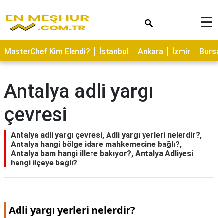
×
☰
ASTROLOJİ
MasterChef Kim Elendi?
İstanbul
Ankara
İzmir
Burs
SAĞLIK
YEMEK
Antalya adli yargı
TARİFLERİ
çevresi
GEZİLECEK
YERLER
Antalya adli yargı çevresi, Adli yargı yerleri nelerdir?,
CİLT
Antalya hangi bölge idare mahkemesine bağlı?,
BAKIMI
Antalya bam hangi illere bakıyor?, Antalya Adliyesi
hangi ilçeye bağlı?
NEDİR
KAMP
ALANLARI
Adli yargı yerleri nelerdir?
HAMİLELİK