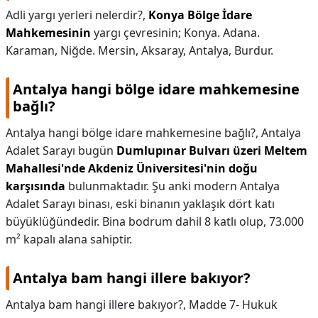
Adli yargı yerleri nelerdir?,
Konya Bölge İdare
KAPLICALAR
Mahkemesinin
yargı çevresinin; Konya. Adana.
Karaman, Niğde. Mersin, Aksaray, Antalya, Burdur.
İLETİŞİM
Antalya hangi bölge idare mahkemesine
bağlı?
Antalya hangi bölge idare mahkemesine bağlı?,
Antalya
Adalet Sarayı bugün
Dumlupınar Bulvarı üzeri Meltem
Mahallesi'nde Akdeniz Üniversitesi'nin doğu
karşısında
bulunmaktadır. Şu anki modern Antalya
Adalet Sarayı binası, eski binanın yaklaşık dört katı
büyüklüğündedir. Bina bodrum dahil 8 katlı olup, 73.000
m² kapalı alana sahiptir.
Antalya bam hangi illere bakıyor?
Antalya bam hangi illere bakıyor?,
Madde 7- Hukuk