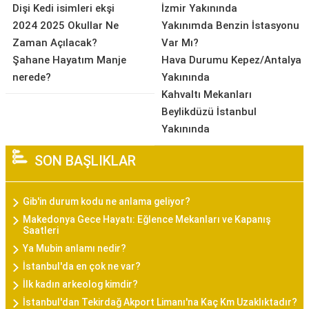
Dişi Kedi isimleri ekşi
İzmir Yakınında
2024 2025 Okullar Ne
Yakınımda Benzin İstasyonu
Zaman Açılacak?
Var Mı?
Şahane Hayatım Manje
Hava Durumu Kepez/Antalya
nerede?
Yakınında
Kahvaltı Mekanları
Beylikdüzü İstanbul
Yakınında
SON BAŞLIKLAR
Gib'in durum kodu ne anlama geliyor?
Makedonya Gece Hayatı: Eğlence Mekanları ve Kapanış
Saatleri
Ya Mubin anlamı nedir?
İstanbul'da en çok ne var?
İlk kadın arkeolog kimdir?
İstanbul'dan Tekirdağ Akport Limanı'na Kaç Km Uzaklıktadır?