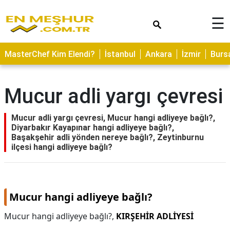
×
☰
ASTROLOJİ
MasterChef Kim Elendi?
İstanbul
Ankara
İzmir
Burs
SAĞLIK
YEMEK
Mucur adli yargı çevresi
TARİFLERİ
GEZİLECEK
Mucur adli yargı çevresi, Mucur hangi adliyeye bağlı?,
YERLER
Diyarbakır Kayapınar hangi adliyeye bağlı?,
Başakşehir adli yönden nereye bağlı?, Zeytinburnu
CİLT
ilçesi hangi adliyeye bağlı?
BAKIMI
NEDİR
Mucur hangi adliyeye bağlı?
KAMP
ALANLARI
Mucur hangi adliyeye bağlı?,
KIRŞEHİR ADLİYESİ
HAMİLELİK