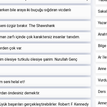
rken bile araya iki buçuğu sığdıran vicdanlı
Sakall
Yazar
eni özgür bırakır. The Shawshank
Anahta
an zarfı içinde çok karaktersiz insanlar tanıdım.
Bilge
lerden çok var.
Ar İle
im ölesiye tutkulu ölesiye şairim. Nurullah Genç
Anne 
Vurdu
 seni helal et!
Ders 
ardan öndesiniz demektir.
Anney
üyük başarıları gerçekleştirebilirler. Robert F. Kennedy