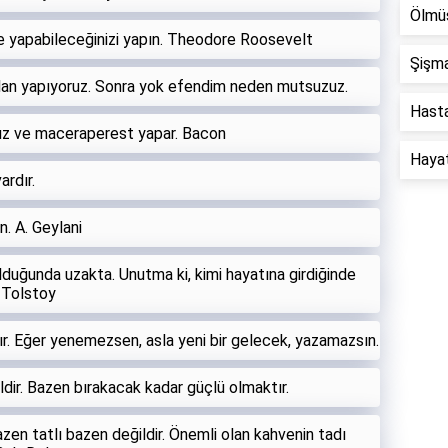
Ölmüş
rle yapabileceğinizi yapın. Theodore Roosevelt
Şişma
 plan yapıyoruz. Sonra yok efendim neden mutsuzuz.
Hastal
rsız ve maceraperest yapar. Bacon
Hayat 
rdır.
. A. Geylani
lduğunda uzakta. Unutma ki, kimi hayatına girdiğinde
. Tolstoy
r. Eğer yenemezsen, asla yeni bir gelecek, yazamazsın.
dir. Bazen bırakacak kadar güçlü olmaktır.
azen tatlı bazen değildir. Önemli olan kahvenin tadı