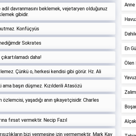
Anne 
ize adil davranmasını beklemek, vejetaryen olduğunuz
lemek gibidir.
Havuz
 unutmaz. Konfüçyüs
Dahil
ilmediğimdir Sokrates
En Gü
ç çıkartılamadı daha!
Ölen 
lemez. Çünkü o, herkesi kendisi gibi görür. Hz. Ali
Yavuz
i ama başın düşmez. Kızılderili Atasözü
Zalim
 özlemcisi, yaşadığı anın şikayetçisidir. Charles
Boşan
rına fırsat vermektir. Necip Fazıl
Alçak 
şarısızlıkların bizi yenmesine izin vermemektir. Mark Kay
Tabiat