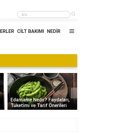
›
Psikologlar Hangi Tavsiyelerde Bulunur?
YERLER
CİLT BAKIMI
NEDİR
Blog
›
Villa Kapısı Tasarım Tr
Edamame Nedir? Faydaları,
| Modern, Klasik ve
Tüketimi ve Tarif Önerileri
Minimalist Modeller