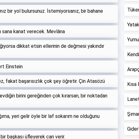
Tüken
ız bir yol bulursunuz. İstemiyorsanız, bir bahane
Yatak 
ah sana kanat verecek. Mevlâna
Yumur
eğiyorsa dikkat etsin ellerinin de değmesi yakındır
Kend
rt Einstein
Arapç
z, fakat başarısızlık çok şey öğretir. Çin Atasözü
Kısa 
sevdiğin birini gereğinden çok kırarsan, bir noktadan
Lanet
Şımar
ma, yeri gelir öyle bir laf sokarım ne olduğunu
Giderl
bir başkası üfleyerek can verir.