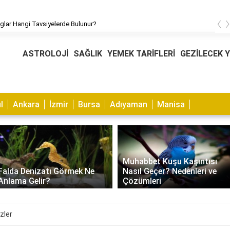
‹
glar Hangi Tavsiyelerde Bulunur?
ASTROLOJİ
SAĞLIK
YEMEK TARİFLERİ
GEZİLECEK 
l
Ankara
İzmir
Bursa
Adıyaman
Manisa
Muhabbet Kuşu Kaşıntısı
Falda Denizatı Görmek Ne
Nasıl Geçer? Nedenleri ve
Anlama Gelir?
Çözümleri
zler