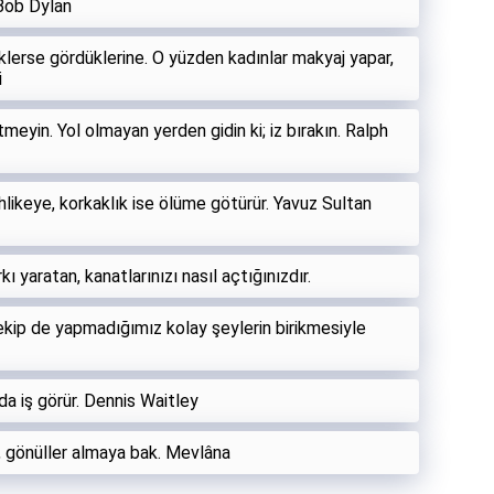
 Bob Dylan
eklerse gördüklerine. O yüzden kadınlar makyaj yapar,
i
meyin. Yol olmayan yerden gidin ki; iz bırakın. Ralph
ehlikeye, korkaklık ise ölüme götürür. Yavuz Sultan
ı yaratan, kanatlarınızı nasıl açtığınızdır.
kip de yapmadığımız kolay şeylerin birikmesiyle
nda iş görür. Dennis Waitley
k, gönüller almaya bak. Mevlâna