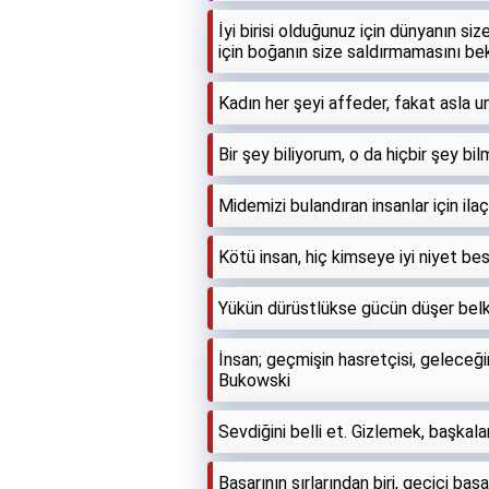
İyi birisi olduğunuz için dünyanın s
için boğanın size saldırmamasını bek
Kadın her şeyi affeder, fakat asla
Bir şey biliyorum, o da hiçbir şey b
Midemizi bulandıran insanlar için ila
Kötü insan, hiç kimseye iyi niyet bes
Yükün dürüstlükse gücün düşer belk
İnsan; geçmişin hasretçisi, geleceğin
Bukowski
Sevdiğini belli et. Gizlemek, başkala
Başarının sırlarından biri, geçici ba