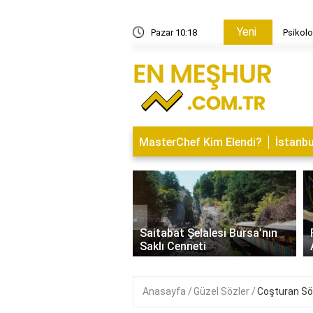
Yeni
 Tavsiyelerde Bulunur?
Pazar 10:18
Psikolo
MasterChef Kim Elendi?
İstanbu
‹
İsminin Anlamı Nedir?
Saitabat Şelalesi Bursa’nın
 ve Özellikleri
Saklı Cenneti
Anasayfa
Güzel Sözler
Coşturan Sö