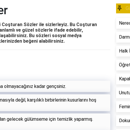
er
Gü
Nered
ci Coşturan Sözler ile sizlerleyiz. Bu Coşturan
nlamlı ve güzel sözlerle ifade edebilir,
ylaşabilirsiniz. Bu sözleri sosyal medya
Darm
erinizden beğeni alabilirsiniz.
Halk İ
Öğre
Kapak
aha olmayacağınız kadar gençsiniz.
Unut
sıyla değil, karşılıklı birbirlerinin kusurlarını hoş
Femin
ndan gelecek gülümseme için temizlik yaparmış.
Dokun