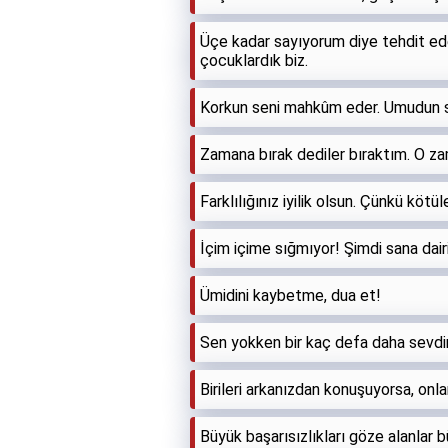
Üçe kadar sayıyorum diye tehdit ede
çocuklardık biz.
Korkun seni mahkûm eder. Umudun s
Zamana bırak dediler bıraktım. O zam
Farklılığınız iyilik olsun. Çünkü kötü
İçim içime sığmıyor! Şimdi sana dair
Ümidini kaybetme, dua et!
Sen yokken bir kaç defa daha sevdim
Birileri arkanızdan konuşuyorsa, onl
Büyük başarısızlıkları göze alanlar b