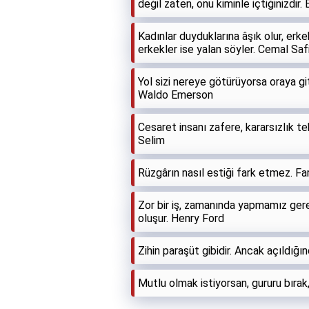
değil zaten, onu kiminle içtiğinizdir.
Kadınlar duyduklarına âşık olur, erk
erkekler ise yalan söyler. Cemal Saf
Yol sizi nereye götürüyorsa oraya git
Waldo Emerson
Cesaret insanı zafere, kararsızlık t
Selim
Rüzgârın nasıl estiği fark etmez. Fark
Zor bir iş, zamanında yapmamız gere
oluşur. Henry Ford
Zihin paraşüt gibidir. Ancak açıldığı
Mutlu olmak istiyorsan, gururu bıra