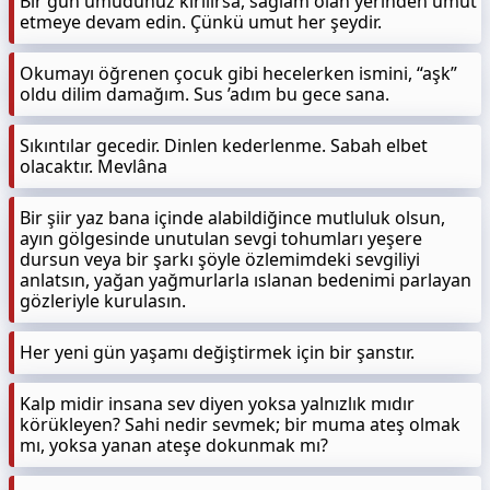
Bir gün umudunuz kırılırsa, sağlam olan yerinden umut
etmeye devam edin. Çünkü umut her şeydir.
Okumayı öğrenen çocuk gibi hecelerken ismini, “aşk”
oldu dilim damağım. Sus ’adım bu gece sana.
Sıkıntılar gecedir. Dinlen kederlenme. Sabah elbet
olacaktır. Mevlâna
Bir şiir yaz bana içinde alabildiğince mutluluk olsun,
ayın gölgesinde unutulan sevgi tohumları yeşere
dursun veya bir şarkı şöyle özlemimdeki sevgiliyi
anlatsın, yağan yağmurlarla ıslanan bedenimi parlayan
gözleriyle kurulasın.
Her yeni gün yaşamı değiştirmek için bir şanstır.
Kalp midir insana sev diyen yoksa yalnızlık mıdır
körükleyen? Sahi nedir sevmek; bir muma ateş olmak
mı, yoksa yanan ateşe dokunmak mı?