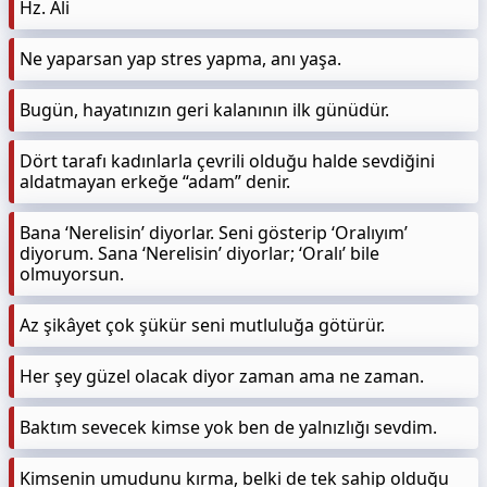
Hz. Ali
Ne yaparsan yap stres yapma, anı yaşa.
Bugün, hayatınızın geri kalanının ilk günüdür.
Dört tarafı kadınlarla çevrili olduğu halde sevdiğini
aldatmayan erkeğe “adam” denir.
Bana ‘Nerelisin’ diyorlar. Seni gösterip ‘Oralıyım’
diyorum. Sana ‘Nerelisin’ diyorlar; ‘Oralı’ bile
olmuyorsun.
Az şikâyet çok şükür seni mutluluğa götürür.
Her şey güzel olacak diyor zaman ama ne zaman.
Baktım sevecek kimse yok ben de yalnızlığı sevdim.
Kimsenin umudunu kırma, belki de tek sahip olduğu