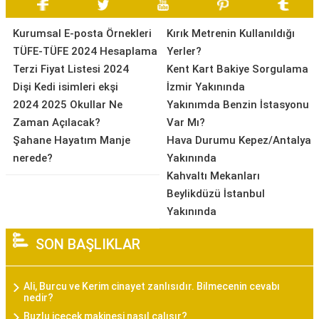
Kurumsal E-posta Örnekleri
Kırık Metrenin Kullanıldığı
TÜFE-TÜFE 2024 Hesaplama
Yerler?
Terzi Fiyat Listesi 2024
Kent Kart Bakiye Sorgulama
Dişi Kedi isimleri ekşi
İzmir Yakınında
2024 2025 Okullar Ne
Yakınımda Benzin İstasyonu
Zaman Açılacak?
Var Mı?
Şahane Hayatım Manje
Hava Durumu Kepez/Antalya
nerede?
Yakınında
Kahvaltı Mekanları
Beylikdüzü İstanbul
Yakınında
SON BAŞLIKLAR
Ali, Burcu ve Kerim cinayet zanlısıdır. Bilmecenin cevabı
nedir?
Buzlu içecek makinesi nasıl çalışır?