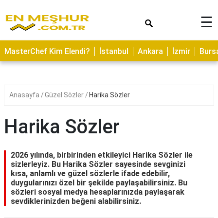
×
☰
ASTROLOJİ
MasterChef Kim Elendi?
İstanbul
Ankara
İzmir
Burs
SAĞLIK
YEMEK
TARİFLERİ
Anasayfa
Güzel Sözler
Harika Sözler
GEZİLECEK
YERLER
Harika Sözler
CİLT
BAKIMI
2026 yılında, birbirinden etkileyici Harika Sözler ile
sizlerleyiz. Bu Harika Sözler sayesinde sevginizi
NEDİR
kısa, anlamlı ve güzel sözlerle ifade edebilir,
duygularınızı özel bir şekilde paylaşabilirsiniz. Bu
KAMP
sözleri sosyal medya hesaplarınızda paylaşarak
ALANLARI
sevdiklerinizden beğeni alabilirsiniz.
HAMİLELİK