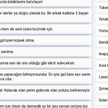
a bildiklerimi hatırlayın!
Tüken
derler ya doğru olanda bu. Bir erkek kalbine 3 bayan
Yatak 
 hem de seni üzeni bozmak için.
Yumur
a götüren köpek olma.
Kend
 sarılma.
Arapç
iyorsa sen de onu olduğu gibi siktir edeceksin.
Kısa 
ne yapacağını bilmiyorsundur. En iyisi gel beni sev senin
Lanet
ce olur.
Şımar
l. Kalacak olan yerini gidecek olan yolunu belirlemiştir
Giderl
zim için ölsün de demedik az bir şey sevsin üstünü biz