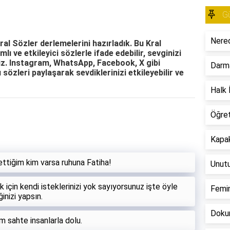
Gü
Nered
Kral Sözler derlemelerini hazırladık. Bu Kral
mlı ve etkileyici sözlerle ifade edebilir, sevginizi
iniz. Instagram, WhatsApp, Facebook, X gibi
Darm
özleri paylaşarak sevdiklerinizi etkileyebilir ve
Halk İ
Öğre
Kapak
ettiğim kim varsa ruhuna Fatiha!
Unut
 için kendi isteklerinizi yok sayıyorsunuz işte öyle
Femin
inizi yapsın.
Dokun
sahte insanlarla dolu.