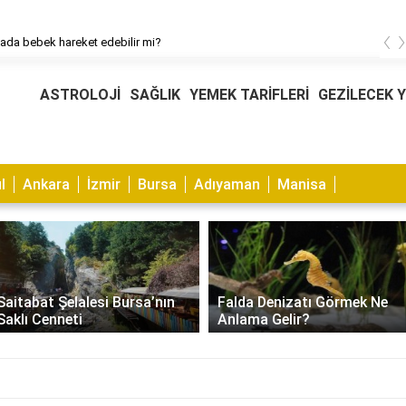
‹
tada bebek hareket edebilir mi?
ASTROLOJİ
SAĞLIK
YEMEK TARİFLERİ
GEZİLECEK 
l
Ankara
İzmir
Bursa
Adıyaman
Manisa
Muhabbet Kuşu Kaşıntısı
Falda Denizatı Görmek Ne
Nasıl Geçer? Nedenleri ve
Anlama Gelir?
Çözümleri