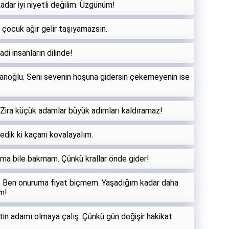
dar iyi niyetli değilim. Üzgünüm!
çocuk ağır gelir taşıyamazsın.
i insanların dilinde!
anoğlu. Seni sevenin hoşuna gidersin çekemeyenin ise
Zira küçük adamlar büyük adımları kaldıramaz!
dik ki kaçanı kovalayalım.
kama bile bakmam. Çünkü krallar önde gider!
ın. Ben onuruma fiyat biçmem. Yaşadığım kadar daha
m!
in adamı olmaya çalış. Çünkü gün değişir hakikat