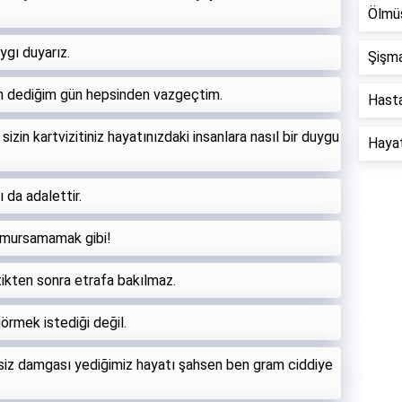
Ölmüş
ygı duyarız.
Şişma
un dediğim gün hepsinden vazgeçtim.
Hastal
izin kartvizitiniz hayatınızdaki insanlara nasıl bir duygu
Hayat 
 da adalettir.
 umursamamak gibi!
ikten sonra etrafa bakılmaz.
görmek istediği değil.
esiz damgası yediğimiz hayatı şahsen ben gram ciddiye