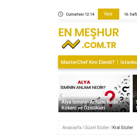
Yeni
 hareket edebilir mi?
Cumartesi 12:14
16. haf
MasterChef Kim Elendi?
İstanbu
‹
İsminin Anlamı Nedir?
Saitabat Şelalesi Bursa’nın
 ve Özellikleri
Saklı Cenneti
Anasayfa
Güzel Sözler
Kral Sözler