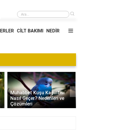
›
16. haftada bebek hareket edebilir mi?
YERLER
CİLT BAKIMI
NEDİR
Blog
›
Villa Kapısı Tasarım Tr
Edamame Nedir? Faydaları,
| Modern, Klasik ve
Tüketimi ve Tarif Önerileri
Minimalist Modeller