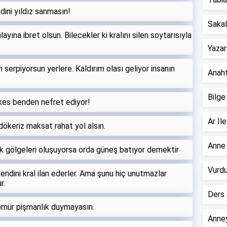
dini yıldız sanmasın!
Sakall
layına ibret olsun. Bilecekler ki kralını silen soytarısıyla
Yazar
 serpiyorsun yerlere. Kaldırım olası geliyor insanın
Anahta
Bilge
rkes benden nefret ediyor!
Ar İle
ökeriz maksat rahat yol alsın.
Anne 
ük gölgeleri oluşuyorsa orda güneş batıyor demektir
Vurdu
ndini kral ilan ederler. Ama şunu hiç unutmazlar
r.
Ders 
 ömür pişmanlık duymayasın.
Anney