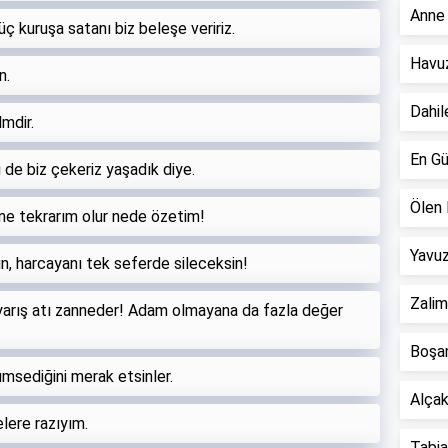
Anne 
üç kuruşa satanı biz beleşe veririz.
Havuz
n.
Dahil
lmdir.
En Gü
i de biz çekeriz yaşadık diye.
Ölen 
ne tekrarım olur nede özetim!
Yavuz
n, harcayanı tek seferde sileceksin!
Zalim
 yarış atı zanneder! Adam olmayana da fazla değer
Boşan
msediğini merak etsinler.
Alçak 
ere razıyım.
Tabiat