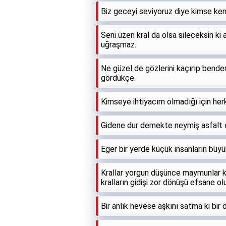
Biz geceyi seviyoruz diye kimse ken
Seni üzen kral da olsa sileceksin ki a
uğraşmaz.
Ne güzel de gözlerini kaçırıp benden
gördükçe.
Kimseye ihtiyacım olmadığı için he
Gidene dur demekte neymiş asfalt d
Eğer bir yerde küçük insanların büy
Krallar yorgun düşünce maymunlar ke
kralların gidişi zor dönüşü efsane olu
Bir anlık hevese aşkını satma ki bir