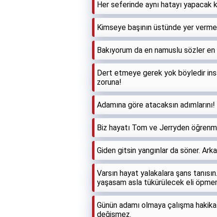
Her seferinde aynı hatayı yapacak ka
Kimseye başının üstünde yer verme 
Bakıyorum da en namuslu sözler en ad
Dert etmeye gerek yok böyledir ins
zoruna!
Adamına göre atacaksın adımlarını! 
Biz hayatı Tom ve Jerryden öğrenme
Giden gitsin yangınlar da söner. Ar
Varsın hayat yalakalara şans tanıs
yaşasam asla tükürülecek eli öpme
Günün adamı olmaya çalışma hakikat
değişmez.