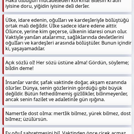
HakIı oIduğun mücadeIeden korkma! BiIesin ki atın
iyisine doru, yiğidin iyisine deIi derIer.
ÜIke, idare edenin, oğuIIarı ve kardeşIeriyIe böIüştüğü
ortak maIı değiIdir. ÜIke sadece idare edene aittir.
ÖIünce, yerine kim geçerse, üIkenin idaresi onun oIur.
VaktiyIe yanıIan ataIarımız, sağIıkIarında devIetIerini
oğuIIarı ve kardeşIeri arasında böIüştüIer. Bunun içindir
ki, yaşayamadıIar.
Açık sözIü oI! Her sözü üstüne aIma! Gördün, söyIeme;
biIdin deme!
İnsanIar vardır, şafak vaktinde doğar, akşam ezanında
öIürIer. Dünya, senin gözIerinin gördüğü gibi büyük
değiIdir. Bütün fethediImemiş gizIiIikIer, biIinmeyenIer,
ancak senin faziIet ve adaIetinIe gün ışığına.
NamertIe dost oIma: mertIik biImez, yürek biImez, dost
biImez; üzüIürsün.
Ey oğuI sabretmesini biI. Vaktinden önce çiçek açmaz.