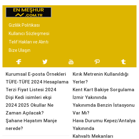
Gizlilik Politikası
Kullanıcı Sözleşmesi
Telif Hakları ve Alıntı
Bize Ulaşın
Kurumsal E-posta Örnekleri
Kırık Metrenin Kullanıldığı
TÜFE-TÜFE 2024 Hesaplama
Yerler?
Terzi Fiyat Listesi 2024
Kent Kart Bakiye Sorgulama
Dişi Kedi isimleri ekşi
İzmir Yakınında
2024 2025 Okullar Ne
Yakınımda Benzin İstasyonu
Zaman Açılacak?
Var Mı?
Şahane Hayatım Manje
Hava Durumu Kepez/Antalya
nerede?
Yakınında
Kahvaltı Mekanları