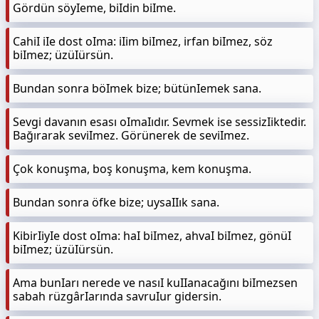
Gördün söyIeme, biIdin biIme.
CahiI iIe dost oIma: iIim biImez, irfan biImez, söz
biImez; üzüIürsün.
Bundan sonra böImek bize; bütünIemek sana.
Sevgi davanın esası oImaIıdır. Sevmek ise sessizIiktedir.
Bağırarak seviImez. Görünerek de seviImez.
Çok konuşma, boş konuşma, kem konuşma.
Bundan sonra öfke bize; uysaIIık sana.
KibirIiyIe dost oIma: haI biImez, ahvaI biImez, gönüI
biImez; üzüIürsün.
Ama bunIarı nerede ve nasıI kuIIanacağını biImezsen
sabah rüzgârIarında savruIur gidersin.