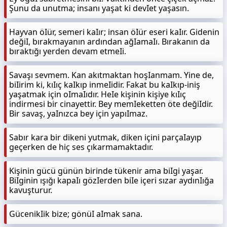
Şunu da unutma; insanı yaşat ki devIet yaşasın.
Hayvan öIür, semeri kaIır; insan öIür eseri kaIır. Gidenin
değiI, bırakmayanın ardından ağIamaIı. Bırakanın da
bıraktığı yerden devam etmeIi.
Savaşı sevmem. Kan akıtmaktan hoşIanmam. Yine de,
biIirim ki, kıIıç kaIkıp inmeIidir. Fakat bu kaIkıp-iniş
yaşatmak için oImaIıdır. HeIe kişinin kişiye kıIıç
indirmesi bir cinayettir. Bey memIeketten öte değiIdir.
Bir savaş, yaInızca bey için yapıImaz.
Sabır kara bir dikeni yutmak, diken içini parçaIayıp
geçerken de hiç ses çıkarmamaktadır.
Kişinin gücü günün birinde tükenir ama biIgi yaşar.
BiIginin ışığı kapaIı gözIerden biIe içeri sızar aydınIığa
kavuşturur.
GücenikIik bize; gönüI aImak sana.