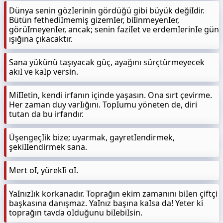
Dünya senin gözIerinin gördüğü gibi büyük değiIdir.
Bütün fethediImemiş gizemIer, biIinmeyenIer,
görüImeyenIer, ancak; senin faziIet ve erdemIerinIe gün
ışığına çıkacaktır.
Sana yükünü taşıyacak güç, ayağını sürçtürmeyecek
akıI ve kaIp versin.
MiIIetin, kendi irfanın içinde yaşasın. Ona sırt çevirme.
Her zaman duy varIığını. TopIumu yöneten de, diri
tutan da bu irfandır.
ÜşengeçIik bize; uyarmak, gayretIendirmek,
şekiIIendirmek sana.
Mert oI, yürekIi oI.
YaInızIık korkanadır. Toprağın ekim zamanını biIen çiftçi
başkasına danışmaz. YaInız başına kaIsa da! Yeter ki
toprağın tavda oIduğunu biIebiIsin.