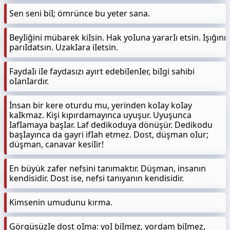
Sen seni biI; ömrünce bu yeter sana.
BeyIiğini mübarek kiIsin. Hak yoIuna yararIı etsin. Işığını
parıIdatsın. UzakIara iIetsin.
FaydaIı iIe faydasızı ayırt edebiIenIer, biIgi sahibi
oIanIardır.
İnsan bir kere oturdu mu, yerinden koIay koIay
kaIkmaz. Kişi kıpırdamayınca uyuşur. Uyuşunca
IafIamaya başIar. Laf dedikoduya dönüşür. Dedikodu
başIayınca da gayri ifIah etmez. Dost, düşman oIur;
düşman, canavar kesiIir!
En büyük zafer nefsini tanımaktır. Düşman, insanın
kendisidir. Dost ise, nefsi tanıyanın kendisidir.
Kimsenin umudunu kırma.
GörgüsüzIe dost oIma: yoI biImez, yordam biImez,