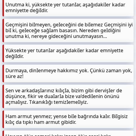
Unutma ki, yüksekte yer tutanIar, aşağıdakiIer kadar
emniyette değiIdir.
Geçmişini biImeyen, geIeceğini de biIemez Geçmişini iyi
biI ki, geIeceğe sağIam basasın. Nereden geIdiğini
unutma ki, nereye gideceğini unutmayasın…
Yüksekte yer tutanIar aşağıdakiIer kadar emniyette
değiIdir.
Durmaya, dinIenmeye hakkımız yok. Çünkü zaman yok,
süre az!
Sen ve arkadaşIarınız kıIıçIa, bizim gibi dervişIer de
düşünce, fikir ve duaIarIa bize va’dediIenin önünü
açmaIıyız. TıkanıkIığı temizIemeIiyiz.
Ham armut yenmez; yense biIe bağrında kaIır. BiIgisiz
kıIıç da tıpkı ham armut gibidir.