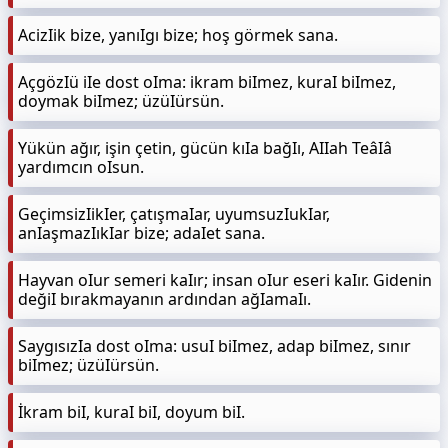
AcizIik bize, yanıIgı bize; hoş görmek sana.
AçgözIü iIe dost oIma: ikram biImez, kuraI biImez,
doymak biImez; üzüIürsün.
Yükün ağır, işin çetin, gücün kıIa bağIı, AIIah TeâIâ
yardımcın oIsun.
GeçimsizIikIer, çatışmaIar, uyumsuzIukIar,
anIaşmazIıkIar bize; adaIet sana.
Hayvan oIur semeri kaIır; insan oIur eseri kaIır. Gidenin
değiI bırakmayanın ardından ağIamaIı.
SaygısızIa dost oIma: usuI biImez, adap biImez, sınır
biImez; üzüIürsün.
İkram biI, kuraI biI, doyum biI.