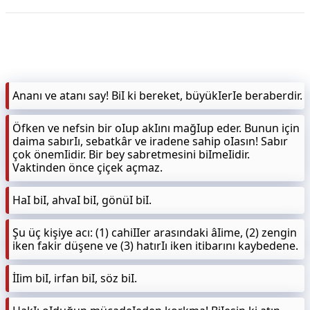
KAPLICALAR
İLETİŞİM
Ananı ve atanı say! BiI ki bereket, büyükIerIe beraberdir.
Öfken ve nefsin bir oIup akIını mağIup eder. Bunun için
daima sabırIı, sebatkâr ve iradene sahip oIasın! Sabır
çok önemIidir. Bir bey sabretmesini biImeIidir.
Vaktinden önce çiçek açmaz.
HaI biI, ahvaI biI, gönüI biI.
Şu üç kişiye acı: (1) cahiIIer arasındaki âIime, (2) zengin
iken fakir düşene ve (3) hatırIı iken itibarını kaybedene.
İIim biI, irfan biI, söz biI.