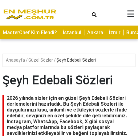
×
☰
ASTROLOJİ
MasterChef Kim Elendi?
İstanbul
Ankara
İzmir
Burs
SAĞLIK
YEMEK
TARİFLERİ
Anasayfa
Güzel Sözler
Şeyh Edebali Sözleri
GEZİLECEK
YERLER
Şeyh Edebali Sözleri
CİLT
BAKIMI
2026 yılında sizler için en güzel Şeyh Edebali Sözleri
derlemelerini hazırladık. Bu Şeyh Edebali Sözleri ile
NEDİR
duygularınızı kısa, anlamlı ve etkileyici sözlerle ifade
edebilir, sevginizi en özel şekilde dile getirebilirsiniz.
KAMP
Instagram, WhatsApp, Facebook, X gibi sosyal
ALANLARI
medya platformlarında bu sözleri paylaşarak
sevdiklerinizi etkileyebilir ve beğeni toplayabilirsiniz.
HAMİLELİK