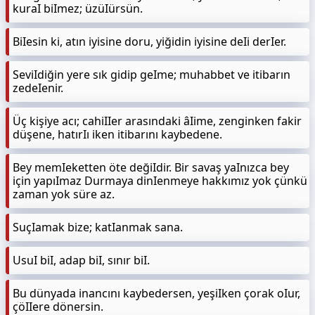
kuraI biImez; üzüIürsün.
BiIesin ki, atın iyisine doru, yiğidin iyisine deIi derIer.
SeviIdiğin yere sık gidip geIme; muhabbet ve itibarın
zedeIenir.
Üç kişiye acı; cahiIIer arasındaki âIime, zenginken fakir
düşene, hatırIı iken itibarını kaybedene.
Bey memIeketten öte değiIdir. Bir savaş yaInızca bey
için yapıImaz Durmaya dinIenmeye hakkımız yok çünkü
zaman yok süre az.
SuçIamak bize; katIanmak sana.
UsuI biI, adap biI, sınır biI.
Bu dünyada inancını kaybedersen, yeşiIken çorak oIur,
çöIIere dönersin.