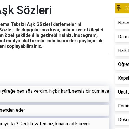
şk Sözleri
Gü
Nered
 Şems Tebrizi Aşk Sözleri derlemelerini
zleri ile duygularınızı kısa, anlamlı ve etkileyici
en özel şekilde dile getirebilirsiniz. Instagram,
Darm
al medya platformlarında bu sözleri paylaşarak
eni toplayabilirsiniz.
Halk İ
Öğre
Kapak
u yüreğe ben söz verdim, hiçbir harfi, sensiz bir cümleye
Unut
Femin
ni senden eder.
Dokun
nıyorlar? Dedi ki: zaten biz, kınanmadık sevgi