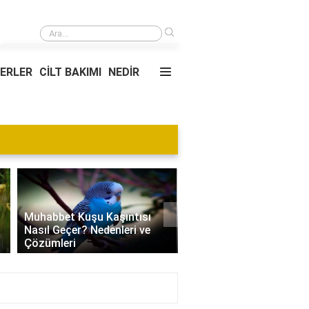
›
Yeni gelinin çekildiği konak kimin?
YERLER
CİLT BAKIMI
NEDİR
Blog
›
Villa Kapısı Tasarım Tr
Edamame Nedir? Faydaları,
| Modern, Klasik ve
Tüketimi ve Tarif Önerileri
Minimalist Modeller