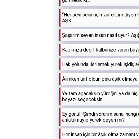
görmedik ki…
“Her şeyi senin için var ettim diyen 
AŞK.
Şaşarım seven insan nasıl uyur? Aşığ
Kapımıza değil; kalbimize vuran buy
Hak yolunda ilerlemek yürek işidir, akı
Âlimken arif oldun peki âşık olmaya
Ya tam açacaksın yüreğini ya da hiç
beyazı seçeceksin.
Ey gönül! Şimdi sorarım sana, hangi 
anlatılmayıp yürek deşen mi?
Her insan için bir âşık olma zamanı v