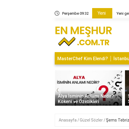
Yeni
diği konak kimin?
Perşembe 09:32
Yeni ge
MasterChef Kim Elendi?
İstanbu
‹
İsminin Anlamı Nedir?
Saitabat Şelalesi Bursa’nın
 ve Özellikleri
Saklı Cenneti
Anasayfa
Güzel Sözler
Şems Tebrizi