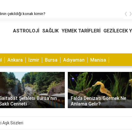
‹
linin çekildiği konak kimin?
ASTROLOJİ
SAĞLIK
YEMEK TARİFLERİ
GEZİLECEK 
l
Ankara
İzmir
Bursa
Adıyaman
Manisa
Muhabbet Kuşu Kaşıntısı
Falda Denizatı Görmek Ne
Nasıl Geçer? Nedenleri ve
Anlama Gelir?
Çözümleri
 Aşk Sözleri