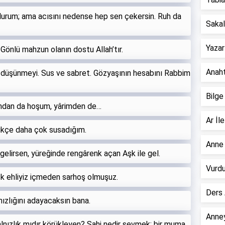
 olurum; ama acısını nedense hep sen çekersin. Ruh da
Sakall
Yazar
 Gönlü mahzun olanın dostu Allah’tır.
Anahta
 düşünmeyi. Sus ve sabret. Gözyaşının hesabını Rabbim
Bilge
amdan da hoşum, yârimden de…
Ar İle
tikçe daha çok susadığım.
Anne 
gelirsen, yüreğinde rengârenk açan Aşk ile gel.
Vurdu
aşk ehliyiz içmeden sarhoş olmuşuz.
Ders 
nızlığını adayacaksın bana.
Anney
alnızlık mıdır körükleyen? Sahi nedir sevmek; bir muma