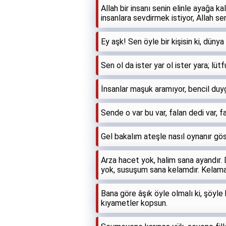
Allah bir insanı senin elinle ayağa k
insanlara sevdirmek istiyor, Allah s
Ey aşk! Sen öyle bir kişisin ki, dünya 
Sen ol da ister yar ol ister yara; lü
İnsanlar maşuk aramıyor, bencil duyg
Sende o var bu var, falan dedi var, 
Gel bakalım ateşle nasıl oynanır gö
Arza hacet yok, halim sana ayandır.
yok, susuşum sana kelamdır. Kelama 
Bana göre âşık öyle olmalı ki, şöyle b
kıyametler kopsun.