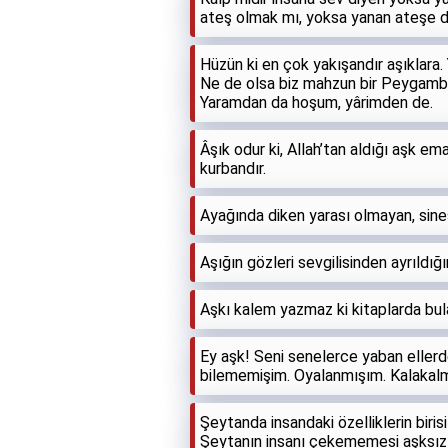
ateş olmak mı, yoksa yanan ateşe
Hüzün ki en çok yakışandır aşıklara.
Ne de olsa biz mahzun bir Peygambe
Yaramdan da hoşum, yârimden de.
Âşık odur ki, Allah’tan aldığı aşk e
kurbandır.
Ayağında diken yarası olmayan, sin
Aşığın gözleri sevgilisinden ayrıldı
Aşkı kalem yazmaz ki kitaplarda bul
Ey aşk! Seni senelerce yaban ellerd
bilememişim. Oyalanmışım. Kalakal
Şeytanda insandaki özelliklerin biri
Şeytanın insanı çekememesi aşksızl