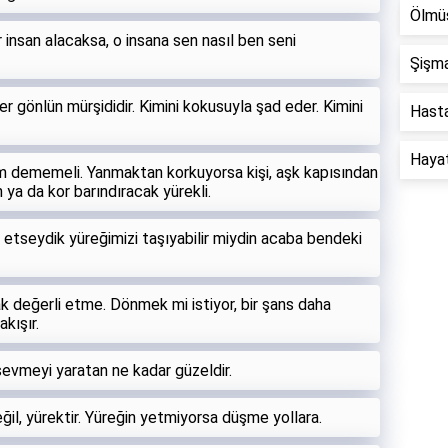
Ölmüş
r insan alacaksa, o insana sen nasıl ben seni
Şişma
 her gönlün mürşididir. Kimini kokusuyla şad eder. Kimini
Hastal
Hayat 
um dememeli. Yanmaktan korkuyorsa kişi, aşk kapısından
n ya da kor barındıracak yürekli.
ş etseydik yüreğimizi taşıyabilir miydin acaba bendeki
 değerli etme. Dönmek mi istiyor, bir şans daha
kışır.
sevmeyi yaratan ne kadar güzeldir.
il, yürektir. Yüreğin yetmiyorsa düşme yollara.