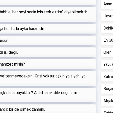
Anne 
Rabb’e, her şeyi senin için terk ettim” diyebilmektir
Havuz
Dahil
a her türlü uyku haramdır.
En Gü
ursun!
l işi değil.
Ölen 
 namzet misin?
Yavuz
 yeltenmeyeceksin! Grisi yoktur aşkın ya siyahı ya
Zalim
Boşan
aşk daha büyüktür? Anlatılarak dile düşen mi,
Alçak 
ardır, bir de ölmek zamanı.
Tabiat