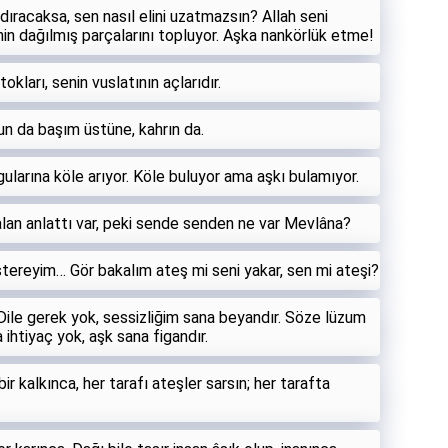
aldıracaksa, sen nasıl elini uzatmazsın? Allah seni
enin dağılmış parçalarını topluyor. Aşka nankörlük etme!
tokları, senin vuslatının açlarıdır.
tfun da başım üstüne, kahrın da.
ularına köle arıyor. Köle buluyor ama aşkı bulamıyor.
falan anlattı var, peki sende senden ne var Mevlâna?
stereyim… Gör bakalım ateş mi seni yakar, sen mi ateşi?
 Dile gerek yok, sessizliğim sana beyandır. Söze lüzum
ihtiyaç yok, aşk sana figandır.
ir kalkınca, her tarafı ateşler sarsın; her tarafta