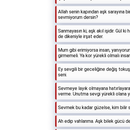
Allah senin kapından aşk sarayına bi
sevmiyorum dersin?
Sanmayasın ki; aşk akıl işidir. Gül ki
de dikeniyle irşat eder.
Mum gibi erimiyorsa insan, yanıyor
girmemeli. Ya kor yürekli olmalı insa
Ey sevgili bir geceliğine değiş toku
seni.
Sevmeye layık olmayana hatırlayarak
verme. Unutma sevgi yürekli olana ya
Sevmek bu kadar güzelse, kim bilir 
Ah edip vahlanma. Aşk bilek gücü değ