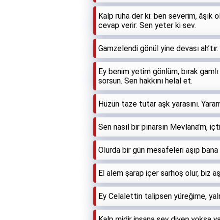
Kalp ruha der ki: ben severim, âşık
cevap verir: Sen yeter ki sev.
Gamzelendi gönül yine devası ah’tır.
Ey benim yetim gönlüm, bırak gamlı
sorsun. Sen hakkını helal et.
Hüzün taze tutar aşk yarasını. Yar
Sen nasıl bir pınarsın Mevlana’m, iç
Olurda bir gün mesafeleri aşıp bana 
El alem şarap içer sarhoş olur, biz 
Ey Celalettin talipsen yüreğime, yal
Kalp midir insana sev diyen yoksa y