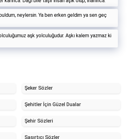
karınca. Dağı bile taşır insan âşık olup, inanınca.
buldum, neylersin. Ya ben erken geldim ya sen geç
yolculuğumuz aşk yolculuğudur. Aşkı kalem yazmaz ki
Şeker Sözler
Şehitler İçin Güzel Dualar
Şehir Sözleri
Şaşırtıcı Sözler