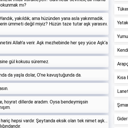
 dokunmak mı?
Tüken
 Yandık, yakıldık; ama hüzünden yana asla yakınmadık.
Yatak 
rin ümmeti değil miyiz? Hüzün taze tutar aşk yarasını.
Yumur
manetini Allah’a verir. Aşk mezhebinde her şey yüce Aşk’a
Kend
esine gül kokusu süremez.
Arapç
ğında da yaşla dolar, O’ne kavuştuğunda da.
Kısa 
asın.
Lanet
e, hoyrat dillerde aradım. Oysa bendeymişsin
Şımar
mışım.
Giderl
si hariç hepsi vardır. Şeytanda eksik olan tek nimet aşk…
ığındandır.