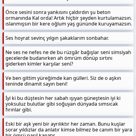
Önce sesini sonra yankısını çaldırdın şu beton
ormanında Kal orda! Artık hiçbir şeyden kurtulamazsın.
ıslanmışsın bir kere oğlum yaş gününde kuruyamazsın.
Ses hoyrat sevinç yılgın şakaklarım sonbahar.
Ne ses ne nefes ne de bu rüzgâr bağışlar seni simsiyah
gecelerde budanırken ah ömrüm dönüp sırtını
giderken kimler karşılar seni?
Ve ben gittim yüreğimde kan gülleri. Siz de o aşkın
teninde dinamit sayın beni!
İyi ki bu düştesin her sabah ışıyan güneştesin iyi ki
yoksuluz bulutlar gibi soğuyan dünyada sımsıcak
fırınlar gibi.
Eski bir aşk yeni bir ayrılıktır her zaman. Bunu kuşlar
sorar yıldızlar da anlatır kimse bilmez be canım bir yara
bir ömrü nasıl kanatır.