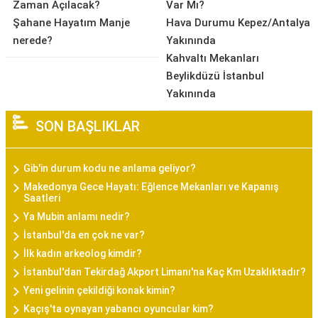
Zaman Açılacak?
Var Mı?
Şahane Hayatım Manje
Hava Durumu Kepez/Antalya
nerede?
Yakınında
Kahvaltı Mekanları
Beylikdüzü İstanbul
Yakınında
SON BAŞLIKLAR
Gib'in durum kodu ne anlama geliyor?
Makedonya Gece Hayatı: Eğlence Mekanları ve Kapanış
Saatleri
Ya Mubin anlamı nedir?
İstanbul'da en çok ne var?
İlk kadın arkeolog kimdir?
İstanbul'dan Tekirdağ Akport Limanı'na Kaç Km Uzaklıktadır?
Yeni gelinin çekildiği konak kimin?
Kaçış'ta oynayan yabancı oyuncular kim?