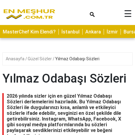
×
☰
ASTROLOJİ
MasterChef Kim Elendi?
İstanbul
Ankara
İzmir
Burs
SAĞLIK
YEMEK
TARİFLERİ
Anasayfa
Güzel Sözler
Yılmaz Odabaşı Sözleri
GEZİLECEK
YERLER
Yılmaz Odabaşı Sözleri
CİLT
BAKIMI
2026 yılında sizler için en güzel Yılmaz Odabaşı
Sözleri derlemelerini hazırladık. Bu Yılmaz Odabaşı
NEDİR
Sözleri ile duygularınızı kısa, anlamlı ve etkileyici
sözlerle ifade edebilir, sevginizi en özel şekilde dile
KAMP
getirebilirsiniz. Instagram, WhatsApp, Facebook, X
ALANLARI
gibi sosyal medya platformlarında bu sözleri
paylaşarak sevdiklerinizi etkileyebilir ve beğeni
HAMİLELİK