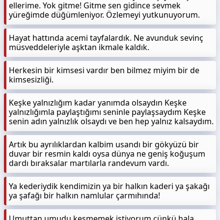
ellerime. Yok gitme! Gitme sen gidince sevmek
yüreğimde düğümleniyor. Özlemeyi yutkunuyorum.
Hayat hattında acemi tayfalardık. Ne avunduk sevinç
müsveddeleriyle aşktan ikmale kaldık.
Herkesin bir kimsesi vardır ben bilmez miyim bir de
kimsesizliği.
Keşke yalnızlığım kadar yanımda olsaydın Keşke
yalnızlığımla paylaştığımı seninle paylaşsaydım Keşke
senin adın yalnızlık olsaydı ve ben hep yalnız kalsaydım.
Artık bu ayrılıklardan kalbim usandı bir gökyüzü bir
duvar bir resmin kaldı oysa dünya ne geniş koğuşum
dardı bıraksalar martılarla randevum vardı.
Ya kederiydik kendimizin ya bir halkın kaderi ya şakağı
ya şafağı bir halkın namlular çarmıhında!
Umuttan umudu kesmemek istiyorum çünkü hala