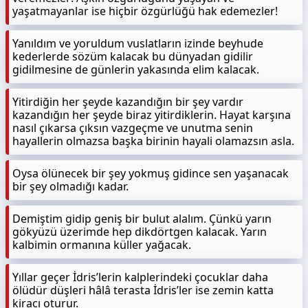
yaşatmayanlar ise hiçbir özgürlüğü hak edemezler!
Yanıldım ve yoruldum vuslatların izinde beyhude
kederlerde sözüm kalacak bu dünyadan gidilir
gidilmesine de günlerin yakasında elim kalacak.
Yitirdiğin her şeyde kazandığın bir şey vardır
kazandığın her şeyde biraz yitirdiklerin. Hayat karşına
nasıl çıkarsa çıksın vazgeçme ve unutma senin
hayallerin olmazsa başka birinin hayali olamazsın asla.
Oysa ölünecek bir şey yokmuş gidince sen yaşanacak
bir şey olmadığı kadar.
Demiştim gidip geniş bir bulut alalım. Çünkü yarın
gökyüzü üzerimde hep dikdörtgen kalacak. Yarın
kalbimin ormanına küller yağacak.
Yıllar geçer İdris’lerin kalplerindeki çocuklar daha
ölüdür düşleri hâlâ terasta İdris’ler ise zemin katta
kiracı oturur.