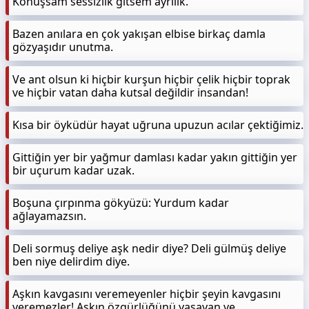
Konuşsam sessizlik gitsem ayrılık.
Bazen anılara en çok yakışan elbise birkaç damla
gözyaşıdır unutma.
Ve ant olsun ki hiçbir kurşun hiçbir çelik hiçbir toprak
ve hiçbir vatan daha kutsal değildir insandan!
Kısa bir öyküdür hayat uğruna upuzun acılar çektiğimiz.
Gittiğin yer bir yağmur damlası kadar yakın gittiğin yer
bir uçurum kadar uzak.
Boşuna çırpınma gökyüzü: Yurdum kadar
ağlayamazsın.
Deli sormuş deliye aşk nedir diye? Deli gülmüş deliye
ben niye delirdim diye.
Aşkın kavgasını veremeyenler hiçbir şeyin kavgasını
veremezler! Aşkın özgürlüğünü yaşayan ve