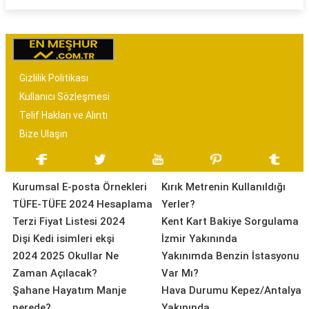
Gizlilik Politikası
Kullanıcı Sözleşmesi
Telif Hakları ve Alıntı
Bize Ulaşın
Kurumsal E-posta Örnekleri
Kırık Metrenin Kullanıldığı
TÜFE-TÜFE 2024 Hesaplama
Yerler?
Terzi Fiyat Listesi 2024
Kent Kart Bakiye Sorgulama
Dişi Kedi isimleri ekşi
İzmir Yakınında
2024 2025 Okullar Ne
Yakınımda Benzin İstasyonu
Zaman Açılacak?
Var Mı?
Şahane Hayatım Manje
Hava Durumu Kepez/Antalya
nerede?
Yakınında