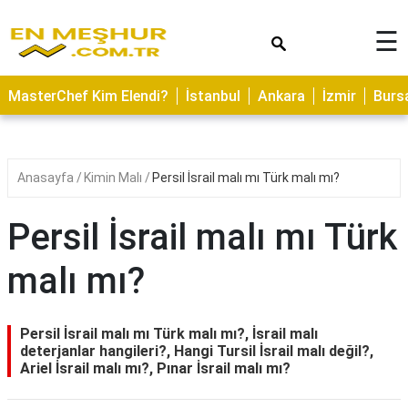
×
☰
ASTROLOJİ
MasterChef Kim Elendi?
İstanbul
Ankara
İzmir
Burs
SAĞLIK
YEMEK
TARİFLERİ
Anasayfa
Kimin Malı
Persil İsrail malı mı Türk malı mı?
GEZİLECEK
YERLER
Persil İsrail malı mı Türk
CİLT
malı mı?
BAKIMI
NEDİR
Persil İsrail malı mı Türk malı mı?, İsrail malı
KAMP
deterjanlar hangileri?, Hangi Tursil İsrail malı değil?,
Ariel İsrail malı mı?, Pınar İsrail malı mı?
ALANLARI
HAMİLELİK