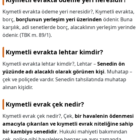
Kıymetli evrakta ödeme yeri neresidir?,
Kıymetli evrakta,
borç,
borçlunun yerleşim yeri üzerinden
ödenir. Buna
karşılık, adi senetlerde borç, alacaklının yerleşim yerinde
ödenir. (TBK m. 89/1).
Kıymetli evrakta lehtar kimdir?
Kıymetli evrakta lehtar kimdir?,
Lehtar –
Senedin ön
yüzünde adı alacaklı olarak görünen kişi
. Muhatap –
çek ve poliçede vardır. Senedin tahsilatında muhatap
alınan kişidir.
Kıymetli evrak çek nedir?
Kıymetli evrak çek nedir?,
Çek,
bir havalenin ödenmesi
amacıyla çıkarılan ve kıymetli evrak niteliğine sahip
bir kambiyo senedidir
. Hukuki mahiyeti bakımından
çek, poliçe gibi havalelere benzer ve aynı zamanda