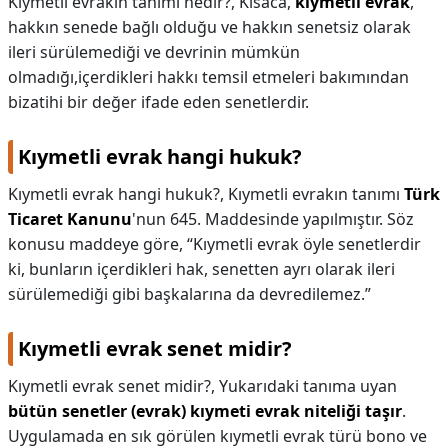
Kıymetli evrakın tanımı nedir?,
Kısaca,
kıymetli evrak
,
hakkın senede bağlı olduğu ve hakkın senetsiz olarak
KAPLICALAR
ileri sürülemediği ve devrinin mümkün
olmadığı,içerdikleri hakkı temsil etmeleri bakımından
İLETİŞİM
bizatihi bir değer ifade eden senetlerdir.
Kıymetli evrak hangi hukuk?
Kıymetli evrak hangi hukuk?,
Kıymetli evrakın tanımı
Türk
Ticaret Kanunu
'nun 645. Maddesinde yapılmıştır. Söz
konusu maddeye göre, “Kıymetli evrak öyle senetlerdir
ki, bunların içerdikleri hak, senetten ayrı olarak ileri
sürülemediği gibi başkalarına da devredilemez.”
Kıymetli evrak senet midir?
Kıymetli evrak senet midir?,
Yukarıdaki tanıma uyan
bütün senetler (evrak) kıymeti evrak niteliği taşır
.
Uygulamada en sık görülen kıymetli evrak türü bono ve