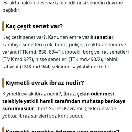
evrakta hakkın devri ve talep edilmesi senedin devrine
bağlıdır.
Kaç çeşit senet var?
Kaç çeşit senet var?,
Kanunen emre yazılı
senetler
;
kambiyo senetleri (çek, bono, poliçe), makbuz senedi ve
varant (TTK md. 838, 834/1), ipotekli borç ve irat senetleri
(TMK md.927), hisse senetleri (TTK md.490/2), rehinli
tahvilat (TMK md.944) şeklinde sayılabilmektedir.
Kıymetli evrak ibraz nedir?
Kıymetli evrak ibraz nedir?,
İbraz;
çekin ödenmesi
talebiyle yetkili hamil tarafından muhatap bankaya
sunulmasıdır
. İbraz Süresi Kavramı: Çeklerde vade
yoktur, ibraz süreleri söz konusudur.
Kıymetli evrakta ödeme yeri neresidir?