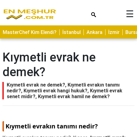
×
☰
ASTROLOJİ
MasterChef Kim Elendi?
İstanbul
Ankara
İzmir
Burs
SAĞLIK
YEMEK
Kıymetli evrak ne
TARİFLERİ
demek?
GEZİLECEK
YERLER
Kıymetli evrak ne demek?, Kıymetli evrakın tanımı
CİLT
nedir?, Kıymetli evrak hangi hukuk?, Kıymetli evrak
BAKIMI
senet midir?, Kıymetli evrak hamil ne demek?
NEDİR
KAMP
ALANLARI
Kıymetli evrakın tanımı nedir?
HAMİLELİK