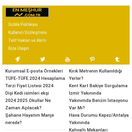
Gizlilik Politikası
Kullanıcı Sözleşmesi
Telif Hakları ve Alıntı
Bize Ulaşın
Kurumsal E-posta Örnekleri
Kırık Metrenin Kullanıldığı
TÜFE-TÜFE 2024 Hesaplama
Yerler?
Terzi Fiyat Listesi 2024
Kent Kart Bakiye Sorgulama
Dişi Kedi isimleri ekşi
İzmir Yakınında
2024 2025 Okullar Ne
Yakınımda Benzin İstasyonu
Zaman Açılacak?
Var Mı?
Şahane Hayatım Manje
Hava Durumu Kepez/Antalya
nerede?
Yakınında
Kahvaltı Mekanları