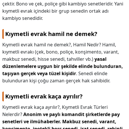
çektir. Bono ve çek, poliçe gibi kambiyo senetleridir. Yani
kıymetli evrak içindeki bir grup senedin ortak adı
kambiyo senedidir.
Kıymetli evrak hamil ne demek?
Kıymetli evrak hamil ne demek?,
Hamil Nedir? Hamil,
kıymetli evrakı (çek, bono, poliçe, konşimento, varant,
makbuz senedi, hisse senedi, tahviller vb.)
yasal
düzenlemelere uygun bir şekilde elinde bulunduran,
taşıyan gerçek veya tüzel kişidir
. Senedi elinde
bulunduran kişi çoğu zaman gerçek hak sahibidir.
Kıymetli evrak kaça ayrılır?
Kıymetli evrak kaça ayrılır?,
Kıymetli Evrak Türleri
Nelerdir?
Anonim ve paylı komandit şirketlerde pay
senetleri ve ilmühaberler.
Makbuz senedi, varant,
konşimento, ipotekli borç senedi, irat senedi, rehinli