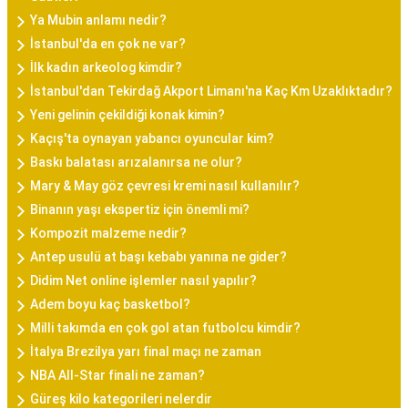
Ya Mubin anlamı nedir?
İstanbul'da en çok ne var?
İlk kadın arkeolog kimdir?
İstanbul'dan Tekirdağ Akport Limanı'na Kaç Km Uzaklıktadır?
Yeni gelinin çekildiği konak kimin?
Kaçış'ta oynayan yabancı oyuncular kim?
Baskı balatası arızalanırsa ne olur?
Mary & May göz çevresi kremi nasıl kullanılır?
Binanın yaşı ekspertiz için önemli mi?
Kompozit malzeme nedir?
Antep usulü at başı kebabı yanına ne gider?
Didim Net online işlemler nasıl yapılır?
Adem boyu kaç basketbol?
Milli takımda en çok gol atan futbolcu kimdir?
İtalya Brezilya yarı final maçı ne zaman
NBA All-Star finali ne zaman?
Güreş kilo kategorileri nelerdir