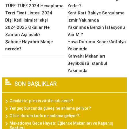
TÜFE-TÜFE 2024 Hesaplama
Yerler?
Terzi Fiyat Listesi 2024
Kent Kart Bakiye Sorgulama
Dişi Kedi isimleri ekşi
İzmir Yakınında
2024 2025 Okullar Ne
Yakınımda Benzin İstasyonu
Zaman Açılacak?
Var Mı?
Şahane Hayatım Manje
Hava Durumu Kepez/Antalya
nerede?
Yakınında
Kahvaltı Mekanları
Beylikdüzü İstanbul
Yakınında
SON BAŞLIKLAR
Geciktirici prezervatifin adı nedir?
Yengeç burcunda güneş ne anlama geliyor?
Gib'in durum kodu ne anlama geliyor?
Makedonya Gece Hayatı: Eğlence Mekanları ve Kapanış
Saatleri