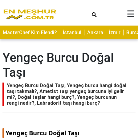
×
☰
ASTROLOJİ
MasterChef Kim Elendi?
İstanbul
Ankara
İzmir
Burs
SAĞLIK
YEMEK
Yengeç Burcu Doğal
TARİFLERİ
Taşı
GEZİLECEK
YERLER
Yengeç Burcu Doğal Taşı, Yengeç burcu hangi doğal
CİLT
taşı takmalı?, Ametist taşı yengeç burcuna iyi gelir
BAKIMI
mi?, Doğal taşlar hangi burç?, Yengeç burcunun
rengi nedir?, Labradorit taşı hangi burç?
NEDİR
KAMP
ALANLARI
Yengeç Burcu Doğal Taşı
HAMİLELİK