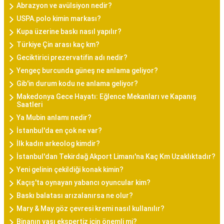
Abrazyon ve avülsiyon nedir?
USPA.polo kimin markası?
Kupa üzerine baskı nasıl yapılır?
Türkiye Çin arası kaç km?
Geciktirici prezervatifin adı nedir?
Yengeç burcunda güneş ne anlama geliyor?
Gib'in durum kodu ne anlama geliyor?
Makedonya Gece Hayatı: Eğlence Mekanları ve Kapanış
Saatleri
Ya Mubin anlamı nedir?
İstanbul'da en çok ne var?
İlk kadın arkeolog kimdir?
İstanbul'dan Tekirdağ Akport Limanı'na Kaç Km Uzaklıktadır?
Yeni gelinin çekildiği konak kimin?
Kaçış'ta oynayan yabancı oyuncular kim?
Baskı balatası arızalanırsa ne olur?
Mary & May göz çevresi kremi nasıl kullanılır?
Binanın yaşı ekspertiz için önemli mi?