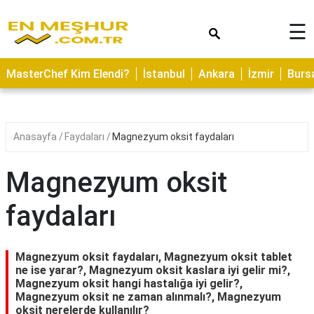
×
☰
ASTROLOJİ
MasterChef Kim Elendi?
İstanbul
Ankara
İzmir
Burs
SAĞLIK
YEMEK
TARİFLERİ
Anasayfa
Faydaları
Magnezyum oksit faydaları
GEZİLECEK
YERLER
Magnezyum oksit
CİLT
faydaları
BAKIMI
NEDİR
Magnezyum oksit faydaları, Magnezyum oksit tablet
KAMP
ne ise yarar?, Magnezyum oksit kaslara iyi gelir mi?,
Magnezyum oksit hangi hastalığa iyi gelir?,
ALANLARI
Magnezyum oksit ne zaman alınmalı?, Magnezyum
oksit nerelerde kullanılır?
HAMİLELİK