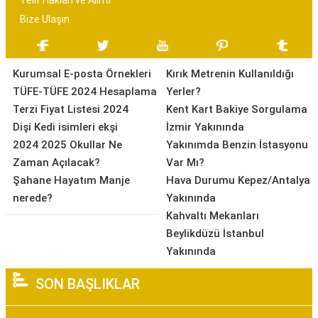
Telif Hakları ve Alıntı
Bize Ulaşın
Kurumsal E-posta Örnekleri
Kırık Metrenin Kullanıldığı
TÜFE-TÜFE 2024 Hesaplama
Yerler?
Terzi Fiyat Listesi 2024
Kent Kart Bakiye Sorgulama
Dişi Kedi isimleri ekşi
İzmir Yakınında
2024 2025 Okullar Ne
Yakınımda Benzin İstasyonu
Zaman Açılacak?
Var Mı?
Şahane Hayatım Manje
Hava Durumu Kepez/Antalya
nerede?
Yakınında
Kahvaltı Mekanları
Beylikdüzü İstanbul
Yakınında
SON BAŞLIKLAR