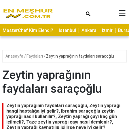
×
☰
ASTROLOJİ
MasterChef Kim Elendi?
İstanbul
Ankara
İzmir
Burs
SAĞLIK
YEMEK
TARİFLERİ
Anasayfa
Faydaları
Zeytin yaprağının faydaları saraçoğlu
GEZİLECEK
YERLER
Zeytin yaprağının
CİLT
faydaları saraçoğlu
BAKIMI
NEDİR
Zeytin yaprağının faydaları saraçoğlu, Zeytin yaprağı
KAMP
hangi hastalığa iyi gelir?, Ibrahim saraçoğlu zeytin
yaprağı nasıl kullanılır?, Zeytin yaprağı çayı kaç gün
ALANLARI
içilmeli?, Taze zeytin yaprağı çayı nasıl demlenir?,
Zeytin yaprağı kaynatılıp içilirse neye iyi gelir?
HAMİLELİK