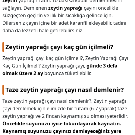
zeytin
yaprağını atın. 10 dakika kadar demlenmesini
sağlayın. Demlenen
zeytin yaprağı
çayını öncelikle
süzgeçten geçirin ve ılık bir sıcaklığa gelince için.
Dilerseniz çayın içine bir adet karanfil ekleyebilir, tadını
daha da lezzetli hale getirebilirsiniz.
Zeytin yaprağı çayı kaç gün içilmeli?
Zeytin yaprağı çayı kaç gün içilmeli?,
Zeytin Yaprağı Çayı
Kaç Gün İçilmeli? Zeytin yaprağı çayı,
günde 3 defa
olmak üzere 2 ay
boyunca tüketilebilir.
Taze zeytin yaprağı çayı nasıl demlenir?
Taze zeytin yaprağı çayı nasıl demlenir?,
Zeytin yaprağı
çayı demlemek için elimizde bir tutam (6-7 yaprak) taze
zeytin yaprağı ve 2 fincan kaynamış su olması yeterlidir.
Öncelikle suyunuzu iyice fokurdayarak kaynatın.
Kaynamış suyunuzu çayınızı demleyeceğiniz yere