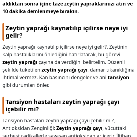
aldıktan sonra içine taze zeytin yapraklarınızı atın ve
10 dakika demlenmeye bırakın
.
Zeytin yaprağı kaynatılıp içilirse neye iyi
gelir?
Zeytin yaprağı kaynatılıp içilirse neye iyi gelir?,
Zeytinin
kalp hastalıklarını önlediğini hatırlatarak, bu görevi
zeytin yaprağı
çayına da verdiğini belirtelim. Düzenli
şekilde tüketilen
zeytin yaprağı çayı
, damar tıkanıklığına
ihtimal vermez. Kan basıncını dengeler ve ani
tansiyon
gibi durumları önler.
Tansiyon hastaları zeytin yaprağı çayı
içebilir mi?
Tansiyon hastaları zeytin yaprağı çayı içebilir mi?,
Antioksidan Zenginliği:
Zeytin yaprağı çayı
, vücuttaki
serbest radikallerle savaşan antioksidanlar içerir. İltihap