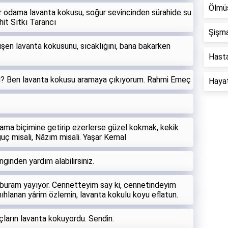
Ölmüş
ar odama lavanta kokusu, soğur sevincinden sürahide su.
it Sıtkı Tarancı
Şişma
şen lavanta kokusunu, sıcaklığını, bana bakarken
Hastal
mi? Ben lavanta kokusu aramaya çıkıyorum. Rahmi Emeç
Hayat 
ama biçimine getirip ezerlerse güzel kokmak, kekik
onguç misali, Nâzım misali. Yaşar Kemal
ginden yardım alabilirsiniz.
buram yayıyor. Cennetteyim say ki, cennetindeyim
mıhlanan yârim özlemin, lavanta kokulu koyu eflatun.
çların lavanta kokuyordu. Sendin.