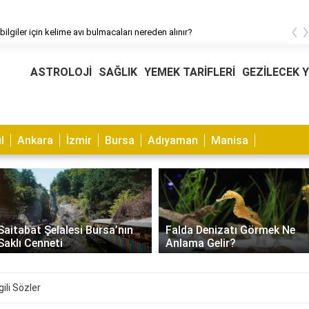
‹
bilgiler için kelime avı bulmacaları nereden alınır?
ASTROLOJİ
SAĞLIK
YEMEK TARİFLERİ
GEZİLECEK 
l
Ankara
İzmir
Bursa
Adıyaman
Manisa
Muhabbet Kuşu Kaşıntısı
Falda Denizatı Görmek Ne
Nasıl Geçer? Nedenleri ve
Anlama Gelir?
Çözümleri
gili Sözler