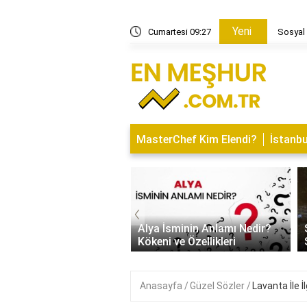
Yeni
n kelime avı bulmacaları nereden alınır?
Cumartesi 09:27
Sosyal 
MasterChef Kim Elendi?
İstanbu
‹
İsminin Anlamı Nedir?
Saitabat Şelalesi Bursa’nın
 ve Özellikleri
Saklı Cenneti
Anasayfa
Güzel Sözler
Lavanta İle İl