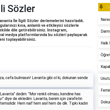
li Sözler
Gü
Nered
avanta İle İlgili Sözler derlemelerini hazırladık.
ygularınızı kısa, anlamlı ve etkileyici sözlerle
ekilde dile getirebilirsiniz. Instagram,
Darm
al medya platformlarında bu sözleri paylaşarak
eni toplayabilirsiniz.
Halk İ
Öğre
Kapak
za, cefa bulmasın! Lavanta gibi ol ki, dokunan sende
Unut
Femin
 “Lavanta” dedim. “Mor renkli olması, kendine has
” diye de ekledim. Lavanta, benim için zarafetin
Dokun
 temsilidir. Hem naif hem asil hem de dik. Tıpkı kadın