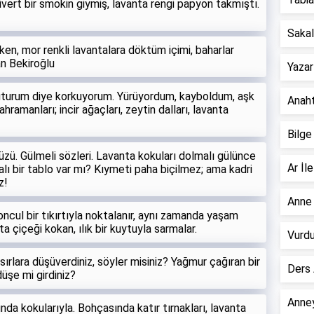
ert bir smokin giymiş, lavanta rengi papyon takmıştı.
Sakall
ken, mor renkli lavantalara döktüm içimi, baharlar
an Bekiroğlu
Yazar
unuturum diye korkuyorum. Yürüyordum, kayboldum, aşk
Anahta
ramanları; incir ağaçları, zeytin dalları, lavanta
Bilge
yüzü. Gülmeli sözleri. Lavanta kokuları dolmalı gülünce
Ar İle
alı bir tablo var mı? Kıymeti paha biçilmez; ama kadri
z!
Anne 
oncul bir tıkırtıyla noktalanır, aynı zamanda yaşam
nta çiçeği kokan, ılık bir kuytuyla sarmalar.
Vurdu
ırlara düşüverdiniz, söyler misiniz? Yağmur çağıran bir
Ders 
düşe mi girdiniz?
Anney
da kokularıyla. Bohçasında katır tırnakları, lavanta