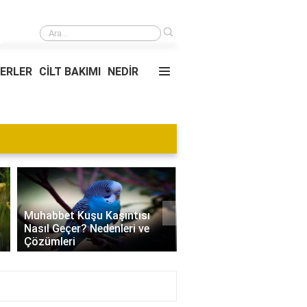
›
Sosyal bilgiler için kelime avı bulmacaları nereden alınır?
YERLER
CİLT BAKIMI
NEDİR
Blog
›
Villa Kapısı Tasarım Tr
Edamame Nedir? Faydaları,
| Modern, Klasik ve
Tüketimi ve Tarif Önerileri
Minimalist Modeller