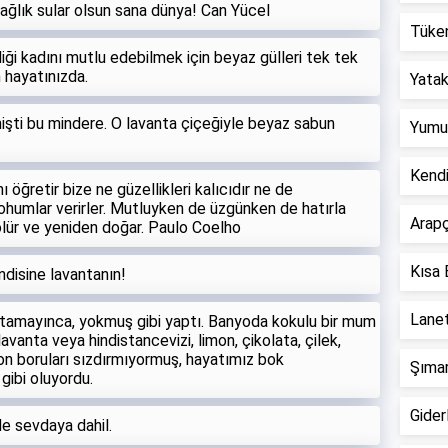
Sağlık sular olsun sana dünya! Can Yücel
Tüken
ği kadını mutlu edebilmek için beyaz gülleri tek tek
 hayatınızda.
Yatak 
işti bu mindere. O lavanta çiçeğiyle beyaz sabun
Yumur
Kend
ı öğretir bize ne güzellikleri kalıcıdır ne de
tohumlar verirler. Mutluyken de üzgünken de hatırla
Arapç
 ölür ve yeniden doğar. Paulo Coelho
Kısa 
disine lavantanın!
Lanet
tamayınca, yokmuş gibi yaptı. Banyoda kokulu bir mum
lavanta veya hindistancevizi, limon, çikolata, çilek,
on boruları sızdırmıyormuş, hayatımız bok
Şımar
ibi oluyordu.
Giderl
e sevdaya dahil.