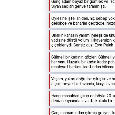
Genç adam beyaz bir gömlek ve laciv
Siyah saçları geriye taranmıştı.
Öylesine işte, aniden, hiç sebep yok
geldikçe ve baharlar geçtikçe. Naz
Bırakın kanasın yaram, iyileşir de 
vadisine düştü yolum. Hikayemizin kah
çiçekleriydi. Sensiz güz. Esra Pulak
Gülmeli bir kadının gözleri. Gülmeli 
her yanı. Huzurlu bir kadın kadar pah
maalesef herkes tarafından bilinme
Yaşam, yukarı doğru bir çıkıştır ve s
alçak, beyaz bir tavandır, kişiyi lava
Hangi masaldan çıkıp da böyle 20. as
denizin kıyısında lavanta kokulu bir 
Çarşı hamamından çıkmış geliyor, fun