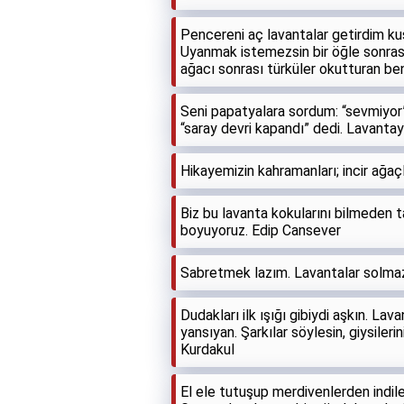
Pencereni aç lavantalar getirdim kuş
Uyanmak istemezsin bir öğle sonrası
ağacı sonrası türküler okutturan ben
Seni papatyalara sordum: “sevmiyor”
“saray devri kapandı” dedi. Lavantay
Hikayemizin kahramanları; incir ağaçla
Biz bu lavanta kokularını bilmeden 
boyuyoruz. Edip Cansever
Sabretmek lazım. Lavantalar solmaz
Dudakları ilk ışığı gibiydi aşkın. Lav
yansıyan. Şarkılar söylesin, giysileri
Kurdakul
El ele tutuşup merdivenlerden indile