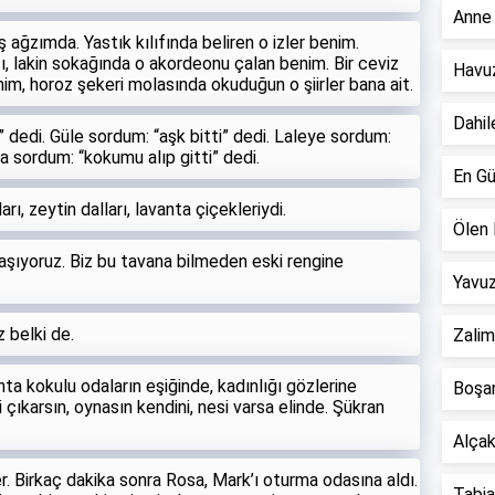
Anne 
 ağzımda. Yastık kılıfında beliren o izler benim.
, lakin sokağında o akordeonu çalan benim. Bir ceviz
Havuz
im, horoz şekeri molasında okuduğun o şiirler bana ait.
Dahil
 dedi. Güle sordum: “aşk bitti” dedi. Laleye sordum:
a sordum: “kokumu alıp gitti” dedi.
En Gü
rı, zeytin dalları, lavanta çiçekleriydi.
Ölen 
taşıyoruz. Biz bu tavana bilmeden eski rengine
Yavuz
 belki de.
Zalim
anta kokulu odaların eşiğinde, kadınlığı gözlerine
Boşan
ni çıkarsın, oynasın kendini, nesi varsa elinde. Şükran
Alçak 
r. Birkaç dakika sonra Rosa, Mark’ı oturma odasına aldı.
Tabiat