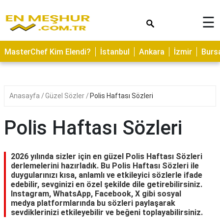
×
☰
ASTROLOJİ
MasterChef Kim Elendi?
İstanbul
Ankara
İzmir
Burs
SAĞLIK
YEMEK
TARİFLERİ
Anasayfa
Güzel Sözler
Polis Haftası Sözleri
GEZİLECEK
YERLER
Polis Haftası Sözleri
CİLT
BAKIMI
2026 yılında sizler için en güzel Polis Haftası Sözleri
derlemelerini hazırladık. Bu Polis Haftası Sözleri ile
NEDİR
duygularınızı kısa, anlamlı ve etkileyici sözlerle ifade
edebilir, sevginizi en özel şekilde dile getirebilirsiniz.
KAMP
Instagram, WhatsApp, Facebook, X gibi sosyal
ALANLARI
medya platformlarında bu sözleri paylaşarak
sevdiklerinizi etkileyebilir ve beğeni toplayabilirsiniz.
HAMİLELİK