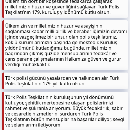
Ülkemizin dört bir köşesinde fedakârca çalışarak
milletimizin huzur ve güvenliğini sağlayan Türk Polis
Teşkilatı’nın 179. kuruluş yıldönümü kutlu olsun.
Ülkemizin ve milletimizin huzur ve asayişinin
sağlanması kadar milli birlik ve beraberliğimizin devamı
içinde vazgeçilmez bir unsur olan polis teşkilatımız,
köklü kurumlarımızın başında gelmektedir. Kuruluş
yıldönümünü kutladığımız bugünde, milletimizin
bağrından çıkmış güzide mensuplarının fedakâr ve
cansiperane çalışmalarının Halkımıza güven ve gurur
verdiği muhakkaktır.
Türk polisi gücünü yasalardan ve halkından alır. Türk
Polis Teşkilatının 179. yılı kutlu olsun!
Türk Polis Teşkilatının kuruluşunun yıl dönümünü
kutluyor, şehitlik mertebesine ulaşan polislerimizi
rahmet ve şükranla anıyorum. Büyük fedakârlık, sabır
ve cesaretle hizmetlerini sürdüren Türk Polis
Teşkilatının bütün mensuplarına başarılar diliyor, sevgi
ve selamlarımı iletiyorum.