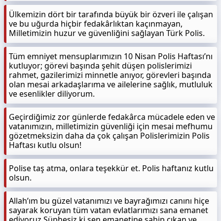
Ülkemizin dört bir tarafında büyük bir özveri ile çalışan
ve bu uğurda hiçbir fedakârlıktan kaçınmayan,
Milletimizin huzur ve güvenliğini sağlayan Türk Polis.
Tüm emniyet mensuplarımızın 10 Nisan Polis Haftası’nı
kutluyor; görevi başında şehit düşen polislerimizi
rahmet, gazilerimizi minnetle anıyor, görevleri başında
olan mesai arkadaşlarıma ve ailelerine sağlık, mutluluk
ve esenlikler diliyorum.
Geçirdiğimiz zor günlerde fedakârca mücadele eden ve
vatanımızın, milletimizin güvenliği için mesai mefhumu
gözetmeksizin daha da çok çalışan Polislerimizin Polis
Haftası kutlu olsun!
Polise taş atma, onlara teşekkür et. Polis haftanız kutlu
olsun.
Allah’ım bu güzel vatanımızı ve bayrağımızı canını hiçe
sayarak koruyan tüm vatan evlatlarımızı sana emanet
ediyoruz Şüphesiz ki sen emanetine sahip çıkan ve