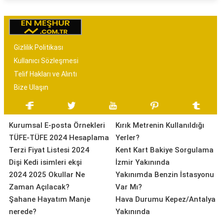
Gizlilik Politikası
Kullanıcı Sözleşmesi
Telif Hakları ve Alıntı
Bize Ulaşın
Kurumsal E-posta Örnekleri
Kırık Metrenin Kullanıldığı
TÜFE-TÜFE 2024 Hesaplama
Yerler?
Terzi Fiyat Listesi 2024
Kent Kart Bakiye Sorgulama
Dişi Kedi isimleri ekşi
İzmir Yakınında
2024 2025 Okullar Ne
Yakınımda Benzin İstasyonu
Zaman Açılacak?
Var Mı?
Şahane Hayatım Manje
Hava Durumu Kepez/Antalya
nerede?
Yakınında