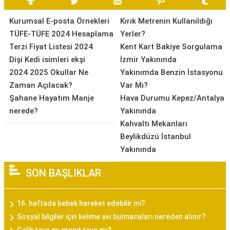
Kurumsal E-posta Örnekleri
Kırık Metrenin Kullanıldığı
TÜFE-TÜFE 2024 Hesaplama
Yerler?
Terzi Fiyat Listesi 2024
Kent Kart Bakiye Sorgulama
Dişi Kedi isimleri ekşi
İzmir Yakınında
2024 2025 Okullar Ne
Yakınımda Benzin İstasyonu
Zaman Açılacak?
Var Mı?
Şahane Hayatım Manje
Hava Durumu Kepez/Antalya
nerede?
Yakınında
Kahvaltı Mekanları
Beylikdüzü İstanbul
Yakınında
SON BAŞLIKLAR
16. haftada bebek hareket edebilir mi?
Sosyal bilgiler için kelime avı bulmacaları nereden alınır?