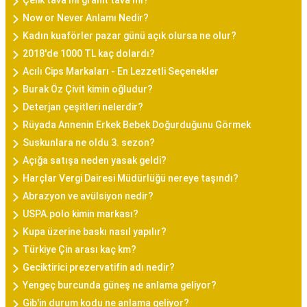
Çelik tava mı granit tava mı?
Now or Never Anlamı Nedir?
Kadın kuaförler pazar günü açık olursa ne olur?
2018'de 1000 TL kaç dolardı?
Acılı Cips Markaları - En Lezzetli Seçenekler
Burak Öz Çivit kimin oğludur?
Deterjan çeşitleri nelerdir?
Rüyada Annenin Erkek Bebek Doğurduğunu Görmek
Suskunlara ne oldu 3. sezon?
Açığa satışa neden yasak geldi?
Harçlar Vergi Dairesi Müdürlüğü nereye taşındı?
Abrazyon ve avülsiyon nedir?
USPA.polo kimin markası?
Kupa üzerine baskı nasıl yapılır?
Türkiye Çin arası kaç km?
Geciktirici prezervatifin adı nedir?
Yengeç burcunda güneş ne anlama geliyor?
Gib'in durum kodu ne anlama geliyor?