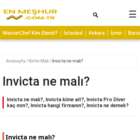
×
☰
ASTROLOJİ
MasterChef Kim Elendi?
İstanbul
Ankara
İzmir
Burs
SAĞLIK
YEMEK
TARİFLERİ
Anasayfa
Kimin Malı
Invicta ne malı?
GEZİLECEK
YERLER
Invicta ne malı?
CİLT
BAKIMI
Invicta ne malı?, Invicta kime ait?, Invicta Pro Diver
kaç mm?, Invicta hangi firmanın?, Invicta ne demek?
NEDİR
KAMP
ALANLARI
Invicta ne malı?
HAMİLELİK