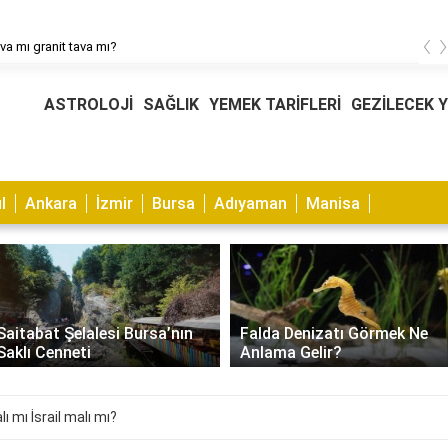
‹
tava mı granit tava mı?
ASTROLOJİ
SAĞLIK
YEMEK TARİFLERİ
GEZİLECEK 
l
Ankara
İzmir
Bursa
Adıyaman
Manisa
Muhabbet Kuşu Kaşıntısı
Falda Denizatı Görmek Ne
Nasıl Geçer? Nedenleri ve
Anlama Gelir?
Çözümleri
ı mı İsrail malı mı?