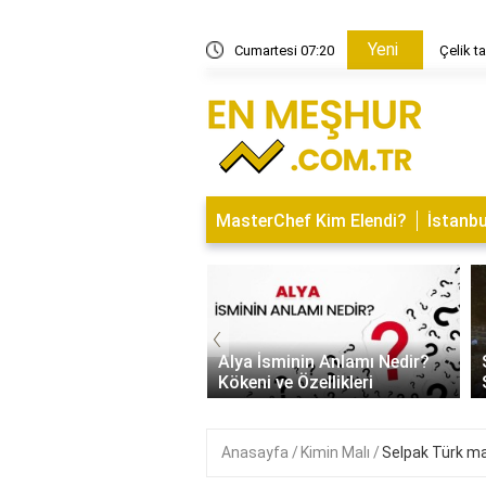
Yeni
nit tava mı?
Cumartesi 07:20
Çelik 
MasterChef Kim Elendi?
İstanbu
‹
 İsminin Anlamı Nedir?
Saitabat Şelalesi Bursa’nın
ni ve Özellikleri
Saklı Cenneti
Anasayfa
Kimin Malı
Selpak Türk mal