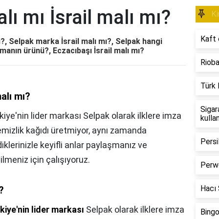
lı mı İsrail malı mı?
Ki
Kaft 
ı?, Selpak marka İsrail malı mı?, Selpak hangi
rmanın ürünü?, Eczacıbaşı İsrail malı mı?
Rioba
Türk 
alı mı?
Sigar
kiye'nin lider markası Selpak olarak ilklere imza
kulla
mizlik kağıdı üretmiyor, aynı zamanda
Persi
klerinizle keyifli anlar paylaşmanız ve
ilmeniz için çalışıyoruz.
Perwo
Hacı Ş
?
kiye'nin lider markası
Selpak olarak ilklere imza
Bingo