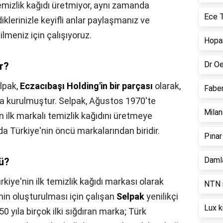
mizlik kağıdı üretmiyor, aynı zamanda
Ece T
klerinizle keyifli anlar paylaşmanız ve
ilmeniz için çalışıyoruz.
Hopar
Dr Oe
r?
lpak,
Eczacıbaşı Holding'in bir parçası
olarak,
Faber
da kurulmuştur. Selpak, Ağustos 1970'te
Milan
n ilk markalı temizlik kağıdını üretmeye
nda Türkiye'nin öncü markalarından biridir.
Pınar
Damla
ü?
rkiye'nin ilk temizlik kağıdı markası olarak
NTN r
nin oluşturulması için çalışan
Selpak
yenilikçi
Lux k
. 50 yıla birçok ilki sığdıran marka; Türk