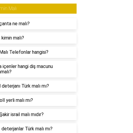
min Malı
çanta ne malı?
 kimin malı?
Malı Telefonlar hangisi?
a içenler hangi diş macunu
nmalı?
l deterjanı Türk malı mı?
ll yerli malı mı?
akir israil malı mıdır?
 deterjanlar Türk malı mı?