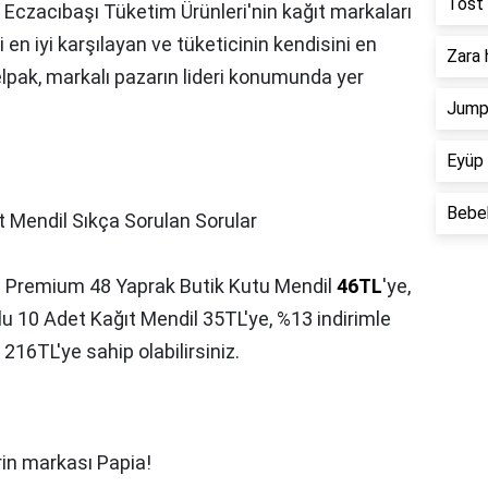
Tost 
e Eczacıbaşı Tüketim Ürünleri'nin kağıt markaları
ni en iyi karşılayan ve tüketicinin kendisini en
Zara 
elpak, markalı pazarın lideri konumunda yer
Jump 
Eyüp 
Bebek
t Mendil Sıkça Sorulan Sorular
al Premium 48 Yaprak Butik Kutu Mendil
46TL
'ye,
u 10 Adet Kağıt Mendil 35TL'ye, %13 indirimle
216TL'ye sahip olabilirsiniz.
erin markası Papia!