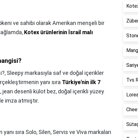
Kotex
Züber
ökeni ve sahibi olarak Amerikan menşeli bir
 bağlamda,
Kotex ürünlerinin İsrail malı
Stone
Mango
hangisi?
Sariy
i?,
Sleepy markasıyla saf ve doğal içerikler
Tvs R
erçekleştirmenin yanı sıra
Türkiye'nin ilk 7
 jean desenli külot bez, doğal içerikli yüzey
Lorea
de imza atmıştır.
Cheet
Sütaş
ın yanı sıra Solo, Silen, Servis ve Viva markaları