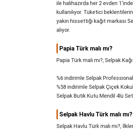
ile halihazırda her 2 evden 1'ind
kullanılıyor. Tüketici beklentileri
yakın hissettiği kağıt markası S
alıyor.
Papia Türk malı mı?
Papia Türk malı mı?,
Selpak Kağı
%6 indirimle Selpak Profession
%58 indirimle Selpak Çiçek Kokul
Selpak Butik Kutu Mendil 4lü Set 
Selpak Havlu Türk malı mı?
Selpak Havlu Türk malı mı?,
İlkl