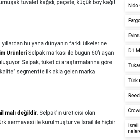
k yumuşak tuvalet kağıdı, peçete, küçük boy kağıt
Nido 
Fargo
Evinr
i yıllardan bu yana dünyanın farklı ülkelerine
D1 Mi
im Ürünleri
Selpak markası ile bugün 60'ı aşan
luşuyor. Selpak, tüketici araştırmalarına göre
Tukaş
 kalite” segmentte ilk akla gelen marka
Türk 
Reede
Crown
ail malı değildir
. Selpak'ın üreticisi olan
 sermayesi ile kurulmuştur ve İsrail ile hiçbir
Israi
neler