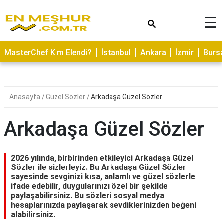
×
☰
ASTROLOJİ
MasterChef Kim Elendi?
İstanbul
Ankara
İzmir
Burs
SAĞLIK
YEMEK
TARİFLERİ
Anasayfa
Güzel Sözler
Arkadaşa Güzel Sözler
GEZİLECEK
YERLER
Arkadaşa Güzel Sözler
CİLT
BAKIMI
2026 yılında, birbirinden etkileyici Arkadaşa Güzel
Sözler ile sizlerleyiz. Bu Arkadaşa Güzel Sözler
NEDİR
sayesinde sevginizi kısa, anlamlı ve güzel sözlerle
ifade edebilir, duygularınızı özel bir şekilde
KAMP
paylaşabilirsiniz. Bu sözleri sosyal medya
ALANLARI
hesaplarınızda paylaşarak sevdiklerinizden beğeni
alabilirsiniz.
HAMİLELİK