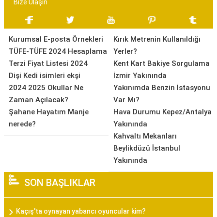
Bize Ulaşın
Kurumsal E-posta Örnekleri
Kırık Metrenin Kullanıldığı
TÜFE-TÜFE 2024 Hesaplama
Yerler?
Terzi Fiyat Listesi 2024
Kent Kart Bakiye Sorgulama
Dişi Kedi isimleri ekşi
İzmir Yakınında
2024 2025 Okullar Ne
Yakınımda Benzin İstasyonu
Zaman Açılacak?
Var Mı?
Şahane Hayatım Manje
Hava Durumu Kepez/Antalya
nerede?
Yakınında
Kahvaltı Mekanları
Beylikdüzü İstanbul
Yakınında
SON BAŞLIKLAR
Kaçış'ta oynayan yabancı oyuncular kim?