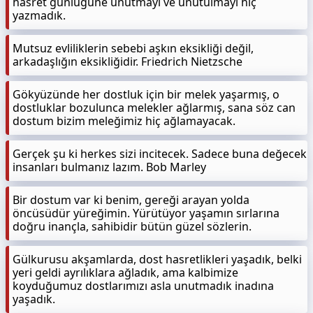
hasret günlüğüne unutmayı ve unutulmayı hiç
yazmadık.
Mutsuz evliliklerin sebebi aşkın eksikliği değil,
arkadaşlığın eksikliğidir. Friedrich Nietzsche
Gökyüzünde her dostluk için bir melek yaşarmış, o
dostluklar bozulunca melekler ağlarmış, sana söz can
dostum bizim meleğimiz hiç ağlamayacak.
Gerçek şu ki herkes sizi incitecek. Sadece buna değecek
insanları bulmanız lazım. Bob Marley
Bir dostum var ki benim, gereği arayan yolda
öncüsüdür yüreğimin. Yürütüyor yaşamın sırlarına
doğru inançla, sahibidir bütün güzel sözlerin.
Gülkurusu akşamlarda, dost hasretlikleri yaşadık, belki
yeri geldi ayrılıklara ağladık, ama kalbimize
koyduğumuz dostlarımızı asla unutmadık inadına
yaşadık.