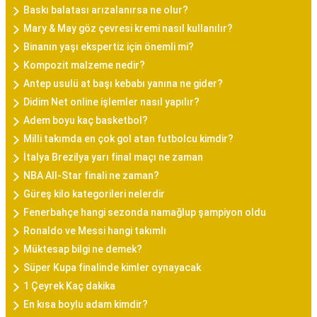
Baskı balatası arızalanırsa ne olur?
Mary & May göz çevresi kremi nasıl kullanılır?
Binanın yaşı ekspertiz için önemli mi?
Kompozit malzeme nedir?
Antep usulü at başı kebabı yanına ne gider?
Didim Net online işlemler nasıl yapılır?
Adem boyu kaç basketbol?
Milli takımda en çok gol atan futbolcu kimdir?
İtalya Brezilya yarı final maçı ne zaman
NBA All-Star finali ne zaman?
Güreş kilo kategorileri nelerdir
Fenerbahçe hangi sezonda namağlup şampiyon oldu
Ronaldo ve Messi hangi takımlı
Müktesap bilgi ne demek?
Süper Kupa finalinde kimler oynayacak
1 Çeyrek Kaç dakika
En kısa boylu adam kimdir?