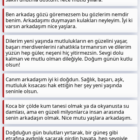
Ben arkadaş gözü göremezsem bu gözlerim nemdir
benim. Arkadaşımı duymayan kulakları neyleyim. İyi ki
varsın arkadaşım nice yaşlara.
Dilerim yeni yaşında mutlulukların en güzelini yaşar,
başarı merdivenlerini rahatlıkla tırmanırsın ve dilerim
yüzün hep güler, neşeni hiç yitirmezsin. Sevgi dolu
kalman ve mutlu olman dileğiyle. Doğum günün kutlu
olsun!
Canım arkadaşım iyi ki doğdun. Sağlık, başarı, aşk,
mutluluk kısacası hak ettiğin her şey yeni yaşında
seninle olsun.
Koca bir çölde kum tanesi olmak ya da okyanusta su
damlası, ama en güzeli milyonlarca insan arasında
senin arkadaşın olmak. Nice mutu yaşlara arkadaşım.
Doğduğun gün bulutları yırtarak, bir güneş gibi
etrafına aydınlık saçarak girdin hayata, hep sevgiyle