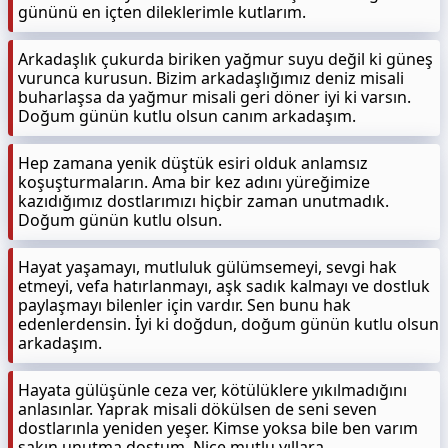
gününü en içten dileklerimle kutlarım.
Arkadaşlık çukurda biriken yağmur suyu değil ki güneş
vurunca kurusun. Bizim arkadaşlığımız deniz misali
buharlaşsa da yağmur misali geri döner iyi ki varsın.
Doğum günün kutlu olsun canım arkadaşım.
Hep zamana yenik düştük esiri olduk anlamsız
koşuşturmaların. Ama bir kez adını yüreğimize
kazıdığımız dostlarımızı hiçbir zaman unutmadık.
Doğum günün kutlu olsun.
Hayat yaşamayı, mutluluk gülümsemeyi, sevgi hak
etmeyi, vefa hatırlanmayı, aşk sadık kalmayı ve dostluk
paylaşmayı bilenler için vardır. Sen bunu hak
edenlerdensin. İyi ki doğdun, doğum günün kutlu olsun
arkadaşım.
Hayata gülüşünle ceza ver, kötülüklere yıkılmadığını
anlasınlar. Yaprak misali dökülsen de seni seven
dostlarınla yeniden yeşer. Kimse yoksa bile ben varım
sakın unutma dostum. Nice mutlu yıllara.