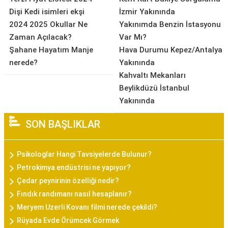
Dişi Kedi isimleri ekşi
İzmir Yakınında
2024 2025 Okullar Ne
Yakınımda Benzin İstasyonu
Zaman Açılacak?
Var Mı?
Şahane Hayatım Manje
Hava Durumu Kepez/Antalya
nerede?
Yakınında
Kahvaltı Mekanları
Beylikdüzü İstanbul
Yakınında
SON BAŞLIKLAR
Psikologlar Hangi Tavsiyelerde Bulunur?
Petrokimya endüstrisi ne yapıyor?
Çedar peynirinin özelliği nedir?
Fındık randımanı nasıl hesaplanır?
Meryem Uzerli Kovanı filmi nerede çekildi?
Rüyada Evde Örümcek Görmek