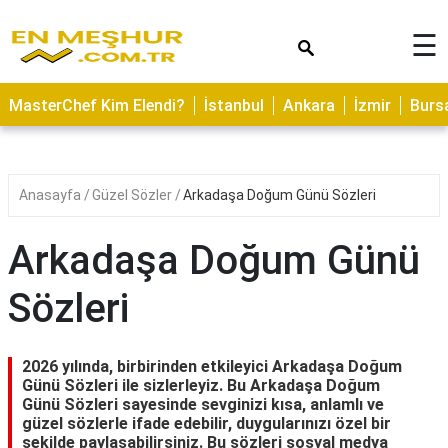
×
☰
ASTROLOJİ
MasterChef Kim Elendi?
İstanbul
Ankara
İzmir
Burs
SAĞLIK
YEMEK
TARİFLERİ
Anasayfa
Güzel Sözler
Arkadaşa Doğum Günü Sözleri
GEZİLECEK
YERLER
Arkadaşa Doğum Günü
CİLT
Sözleri
BAKIMI
NEDİR
2026 yılında, birbirinden etkileyici Arkadaşa Doğum
KAMP
Günü Sözleri ile sizlerleyiz. Bu Arkadaşa Doğum
Günü Sözleri sayesinde sevginizi kısa, anlamlı ve
ALANLARI
güzel sözlerle ifade edebilir, duygularınızı özel bir
şekilde paylaşabilirsiniz. Bu sözleri sosyal medya
HAMİLELİK