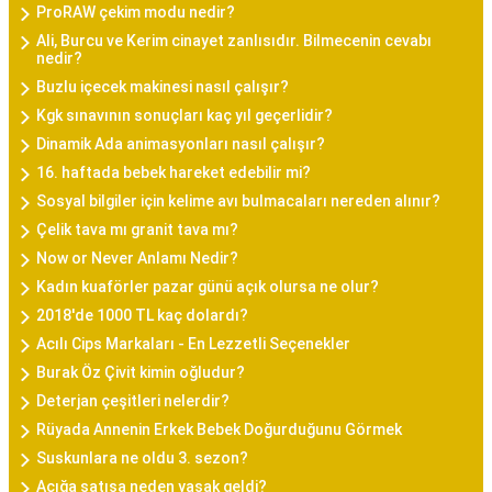
ProRAW çekim modu nedir?
Ali, Burcu ve Kerim cinayet zanlısıdır. Bilmecenin cevabı
nedir?
Buzlu içecek makinesi nasıl çalışır?
Kgk sınavının sonuçları kaç yıl geçerlidir?
Dinamik Ada animasyonları nasıl çalışır?
16. haftada bebek hareket edebilir mi?
Sosyal bilgiler için kelime avı bulmacaları nereden alınır?
Çelik tava mı granit tava mı?
Now or Never Anlamı Nedir?
Kadın kuaförler pazar günü açık olursa ne olur?
2018'de 1000 TL kaç dolardı?
Acılı Cips Markaları - En Lezzetli Seçenekler
Burak Öz Çivit kimin oğludur?
Deterjan çeşitleri nelerdir?
Rüyada Annenin Erkek Bebek Doğurduğunu Görmek
Suskunlara ne oldu 3. sezon?
Açığa satışa neden yasak geldi?