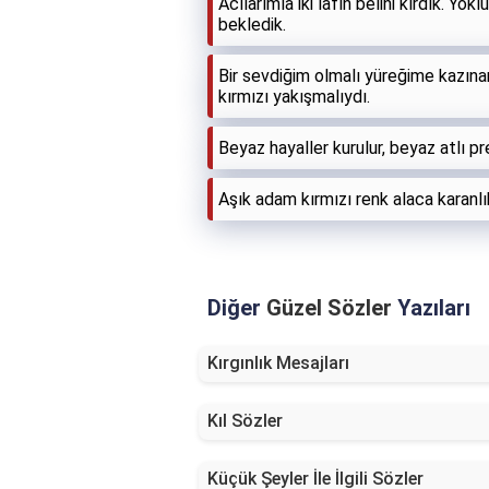
Acılarımla iki lafın belini kırdık. Yo
bekledik.
Bir sevdiğim olmalı yüreğime kazınan
kırmızı yakışmalıydı.
Beyaz hayaller kurulur, beyaz atlı pre
Aşık adam kırmızı renk alaca karanl
Diğer
Güzel Sözler
Yazıları
Kırgınlık Mesajları
Kıl Sözler
Küçük Şeyler İle İlgili Sözler