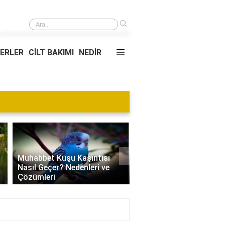
›
Dinamik Ada animasyonları nasıl çalışır?
YERLER
CİLT BAKIMI
NEDİR
Blog
›
Villa Kapısı Tasarım Tr
Edamame Nedir? Faydaları,
| Modern, Klasik ve
Tüketimi ve Tarif Önerileri
Minimalist Modeller