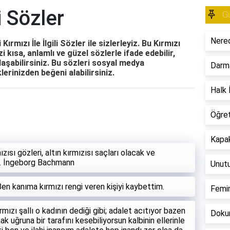
li Sözler
Gü
Nered
 Kırmızı İle İlgili Sözler ile sizlerleyiz. Bu Kırmızı
zi kısa, anlamlı ve güzel sözlerle ifade edebilir,
ylaşabilirsiniz. Bu sözleri sosyal medya
Darm
erinizden beğeni alabilirsiniz.
Halk İ
Öğre
Kapak
ızısı gözleri, altın kırmızısı saçları olacak ve
cak. İngeborg Bachmann
Unut
Ben kanıma kırmızı rengi veren kişiyi kaybettim.
Femin
ırmızı şallı o kadının dediği gibi; adalet acıtıyor bazen
Dokun
 uğruna bir tarafını kesebiliyorsun kalbinin ellerinle