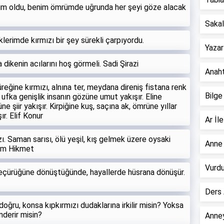
im oldu, benim ömrümde uğrunda her şeyi göze alacak
Sakall
lerimde kırmızı bir şey sürekli çarpıyordu.
Yazar
 dikenin acılarını hoş görmeli. Sadi Şirazi
Anahta
yüreğine kırmızı, alnına ter, meydana direniş fistana renk
Bilge
 ufka genişlik insanın gözüne umut yakışır. Eline
e şiir yakışır. Kirpiğine kuş, saçına ak, ömrüne yıllar
ır. Elif Konur
Ar İle
zı. Saman sarısı, ölü yeşil, kış gelmek üzere oysaki
Anne 
zım Hikmet
Vurdu
şneçürüğüne dönüştüğünde, hayallerde hüsrana dönüşür.
Ders 
oğru, konsa kıpkırmızı dudaklarına irkilir misin? Yoksa
nderir misin?
Anney