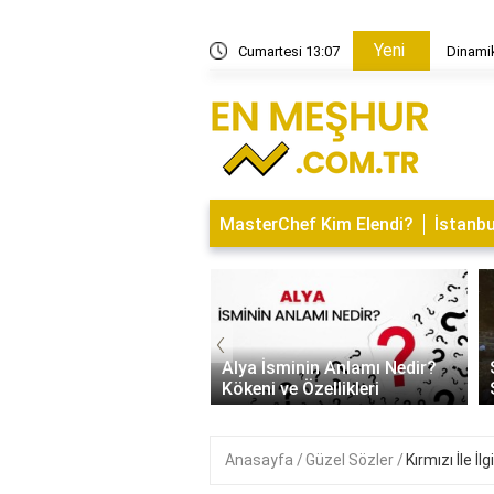
Yeni
yonları nasıl çalışır?
Cumartesi 13:07
Dinamik
MasterChef Kim Elendi?
İstanbu
‹
İsminin Anlamı Nedir?
Saitabat Şelalesi Bursa’nın
 ve Özellikleri
Saklı Cenneti
Anasayfa
Güzel Sözler
Kırmızı İle İlg