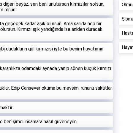
zı diğeri beyaz, sen beni unutursan kırmızılar solsun,
Ölmüş
m olsun.
Şişma
şıkta geçecek kadar aşık olursun. Ama sarıda hep bir
ı olursun. Kırmızı ışık yandığında ise aniden duracak
Hastal
Hayat 
ibi dudakların gül kırmızısı işte bu benim hayatımın
 karanlıkta odamdaki aynada yanıp sönen küçük kırmızı
ı saklar, Edip Cansever okuma bu mevsim, ruhunu sakatlar.
maktır.
e ben şimdi insanlara nasıl güveneyim.