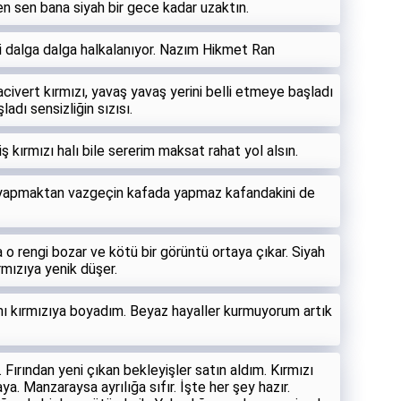
en sen bana siyah bir gece kadar uzaktın.
bi dalga dalga halkalanıyor. Nazım Hikmet Ran
ivert kırmızı, yavaş yavaş yerini belli etmeye başladı
adı sensizliğin sızısı.
kırmızı halı bile sererim maksat rahat yol alsın.
 yapmaktan vazgeçin kafada yapmaz kafandakini de
sa o rengi bozar ve kötü bir görüntü ortaya çıkar. Siyah
mızıya yenik düşer.
ı kırmızıya boyadım. Beyaz hayaller kurmuyorum artık
 Fırından yeni çıkan bekleyişler satın aldım. Kırmızı
a. Manzaraysa ayrılığa sıfır. İşte her şey hazır.