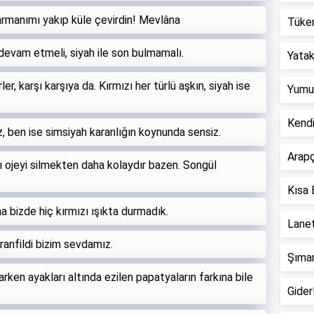
 harmanımı yakıp küle çevirdin! Mevlâna
Tüken
 devam etmeli, siyah ile son bulmamalı.
Yatak 
ler, karşı karşıya da. Kırmızı her türlü aşkın, siyah ise
Yumur
Kend
z, ben ise simsiyah karanlığın koynunda sensiz.
Arapç
ızı ojeyi silmekten daha kolaydır bazen. Songül
Kısa 
a bizde hiç kırmızı ışıkta durmadık.
Lanet
ranfildi bizim sevdamız.
Şımar
arken ayakları altında ezilen papatyaların farkına bile
Giderl