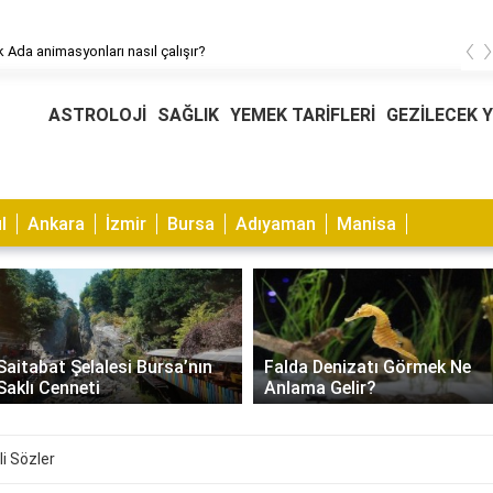
‹
 Ada animasyonları nasıl çalışır?
ASTROLOJİ
SAĞLIK
YEMEK TARİFLERİ
GEZİLECEK 
l
Ankara
İzmir
Bursa
Adıyaman
Manisa
Muhabbet Kuşu Kaşıntısı
Falda Denizatı Görmek Ne
Nasıl Geçer? Nedenleri ve
Anlama Gelir?
Çözümleri
ili Sözler