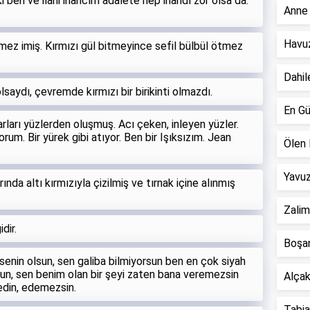
ben ve ilahi inancım adalete hep inandı zor olsa da.
Anne 
Havuz
mez imiş. Kırmızı gül bitmeyince sefil bülbül ötmez
Dahil
saydı, çevremde kırmızı bir birikinti olmazdı.
En Gü
arları yüzlerden oluşmuş. Acı çeken, inleyen yüzler.
orum. Bir yürek gibi atıyor. Ben bir Işıksızım. Jean
Ölen 
Yavuz
ında altı kırmızıyla çizilmiş ve tırnak içine alınmış
Zalim
dir.
Boşan
 senin olsun, sen galiba bilmiyorsun ben en çok siyah
sun, sen benim olan bir şeyi zaten bana veremezsin
Alçak 
edin, edemezsin.
Tabiat