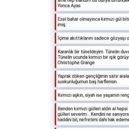
ama hep inandım bu dünya üstündeki 
Yonca Ayas
Ezel bahar olmayınca kırmızı gül bit
imiş.
İçime akıttıklarım sadece gözyaşı ol
Karanlık bir tüneldeyim. Tünelin duv
Tünelin ucunda kırmızı bir ışık görüy
Christophe Grange
Yaprak döken gençliğimin satır aralar
suskunluğumun baş harflerisin.
Kırmızı aşkın, siyah ise yaşamın rengi
Benden kırmızı gülleri aldın al hepsi
gülleri severim… Kendini ne sanıyor
haddini bil, nefretimi dahi hak edem